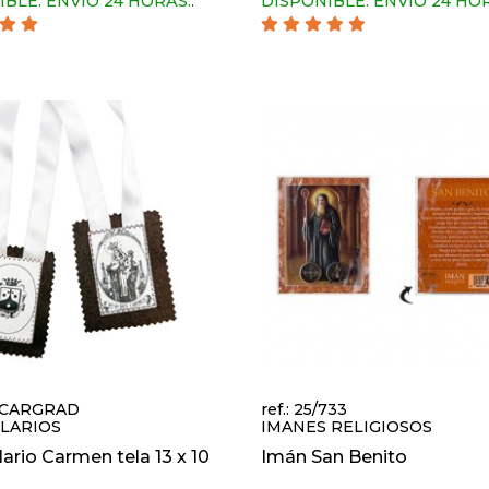
IBLE. ENVIO 24 HORAS.
.
DISPONIBLE. ENVIO 24 HO
SCCARGRAD
ref.: 25/733
LARIOS
IMANES RELIGIOSOS
ario Carmen tela 13 x 10
Imán San Benito