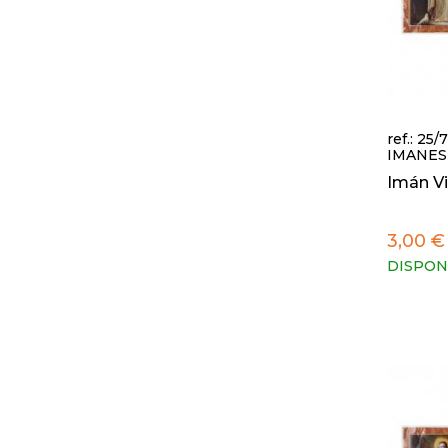
ref.: 25/
IMANES
Imán V
3,00 €
DISPON