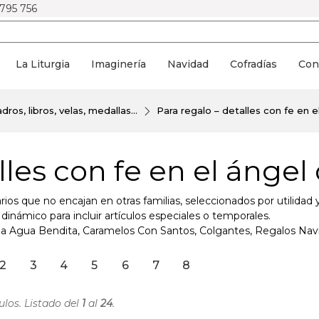
 795 756
La Liturgia
Imaginería
Navidad
Cofradías
Con
dros, libros, velas, medallas...
Para regalo – detalles con fe en e
lles con fe en el ángel
s que no encajan en otras familias, seleccionados por utilidad y
námico para incluir artículos especiales o temporales.
 Pila Agua Bendita, Caramelos Con Santos, Colgantes, Regalos Nav
2
3
4
5
6
7
8
ulos. Listado del
1
al
24
.