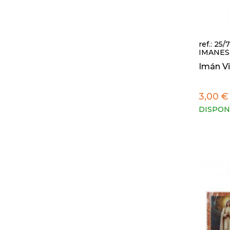
ref.: 25/
IMANES
Imán V
3,00 €
DISPON