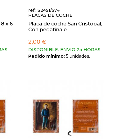
ref.: S2451/574
PLACAS DE COCHE
8 x 6
Placa de coche San Cristóbal,
Con pegatina e ...
2,00 €
RAS.
.
DISPONIBLE. ENVIO 24 HORAS.
.
Pedido mínimo:
5 unidades.