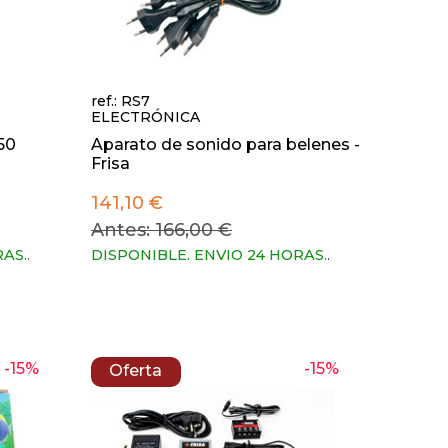
ref.: RS7
ELECTRÓNICA
 50
Aparato de sonido para belenes -
Frisa
141,10 €
Antes: 166,00 €
RAS.
.
DISPONIBLE. ENVIO 24 HORAS.
.
-15%
-15%
Oferta