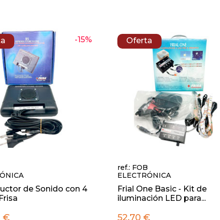
-15%
ta
Oferta
ref.: FOB
ÓNICA
ELECTRÓNICA
uctor de Sonido con 4
Frial One Basic - Kit de
Frisa
iluminación LED para...
 €
52,70 €