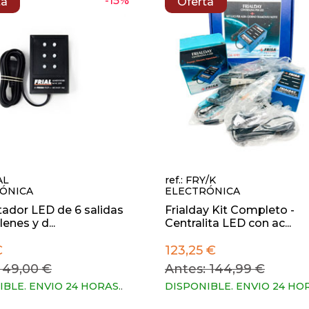
-15%
ta
Oferta
AL
ref.: FRY/K
ÓNICA
ELECTRÓNICA
ador LED de 6 salidas
Frialday Kit Completo -
enes y d...
Centralita LED con ac...
€
123,25 €
 49,00 €
Antes: 144,99 €
IBLE. ENVIO 24 HORAS.
.
DISPONIBLE. ENVIO 24 HO