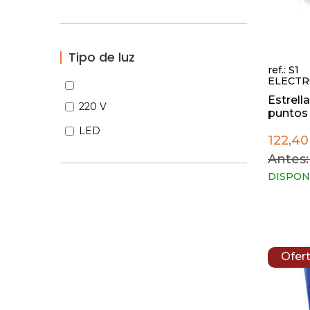
Tipo de luz
ref.: S1
ELECTR
Estrella
220 V
puntos d
LED
122,40
Antes:
DISPON
Ofer