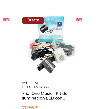
-15%
-15%
Oferta
ref.: FOM
ELECTRÓNICA
Frial One Music - Kit de
iluminación LED con ...
70,56 €