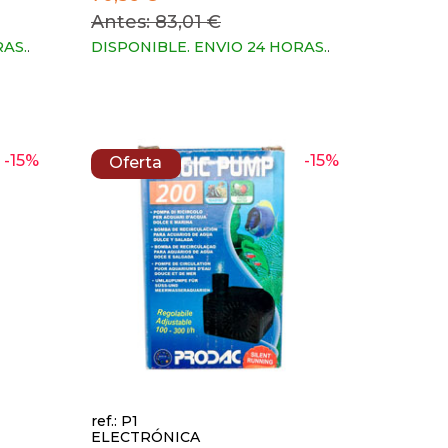
Antes: 83,01 €
RAS.
.
DISPONIBLE. ENVIO 24 HORAS.
.
-15%
-15%
Oferta
ref.: P1
ELECTRÓNICA