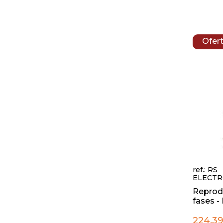
Ofer
ref.: RS
ELECTR
Reprod
fases - 
224,39