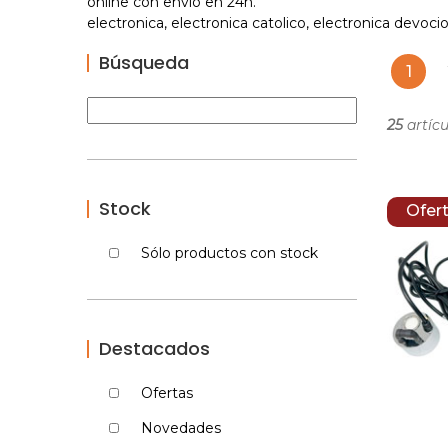
online con envío en 24h.
electronica, electronica catolico, electronica devocion
Búsqueda
1
25
artícu
Stock
Ofer
Sólo productos con stock
Destacados
Ofertas
Novedades