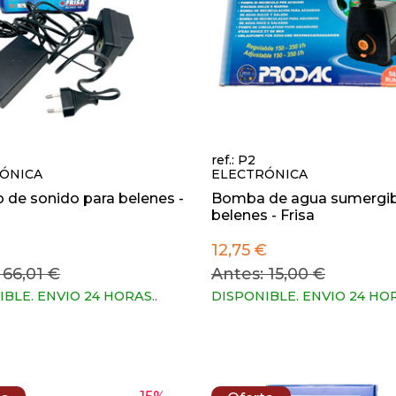
ref.: P2
ÓNICA
ELECTRÓNICA
 de sonido para belenes -
Bomba de agua sumergib
belenes - Frisa
12,75 €
 66,01 €
Antes: 15,00 €
IBLE. ENVIO 24 HORAS.
.
DISPONIBLE. ENVIO 24 HO