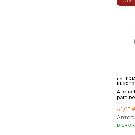
Ofer
ref.: FRI
ELECTR
Aliment
para bel
41,65 
Antes:
DISPON