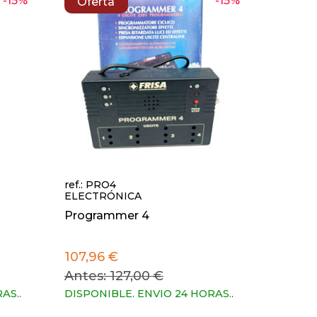
-15%
-15%
Oferta
ref.: PRO4
ELECTRÓNICA
Programmer 4
107,96 €
Antes: 127,00 €
RAS.
.
DISPONIBLE. ENVIO 24 HORAS.
.