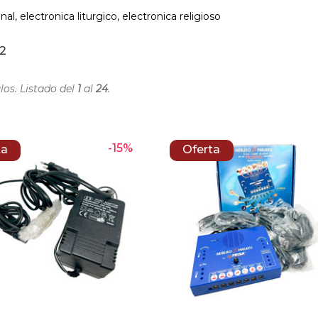
al, electronica liturgico, electronica religioso
2
los. Listado del
1
al
24
.
-15%
ta
Oferta