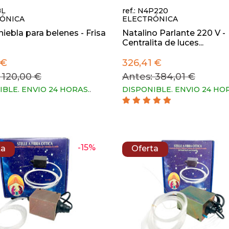
BL
ref.: N4P220
ÓNICA
ELECTRÓNICA
niebla para belenes - Frisa
Natalino Parlante 220 V -
Centralita de luces...
 €
326,41 €
 120,00 €
Antes: 384,01 €
IBLE. ENVIO 24 HORAS.
.
DISPONIBLE. ENVIO 24 HO
-15%
ta
Oferta