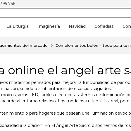
 795 756
La Liturgia
Imaginería
Navidad
Cofradías
Con
nacimientos del mercado
Complementos belén – todo para tu n
a online el angel arte 
sitivos modernos pensados para mejorar la funcionalidad de parroq
uminación, sonido o ambientación de espacios sagrados.
nicos, velas LED, faroles eléctricos, sistemas de iluminación dec
 acorde al entorno religioso. Los modelos imitan la luz real, pero 
enimiento o para hogares que desean una iluminación devocional
.
cionalidad a la oración. En El Ángel Arte Sacro disponemos de ro