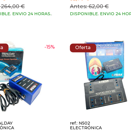
 264,00 €
Antes: 62,00 €
IBLE. ENVIO 24 HORAS.
.
DISPONIBLE. ENVIO 24 HO
-15%
ta
Oferta
IALDAY
ref.: N502
ÓNICA
ELECTRÓNICA