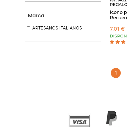
ref.: AG
REGALO
Icono p
Marca
Recuerd
ARTESANOS ITALIANOS
7,01 €
DISPON
1