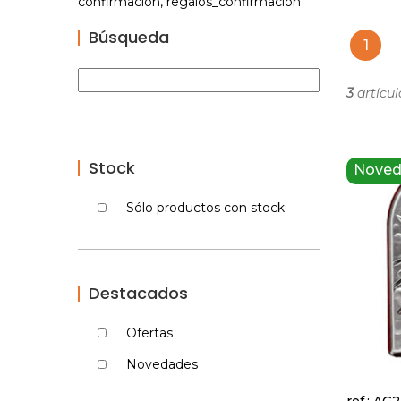
confirmacion, regalos_confirmacion
Búsqueda
1
3
artícul
Stock
Nove
Sólo productos con stock
Destacados
Ofertas
Novedades