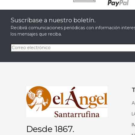
Suscríbase a nuestro boletín.
Recibirá comunicaciones periódicas con información interes
los mensajes que reciba.
A
L
I
Desde 1867.