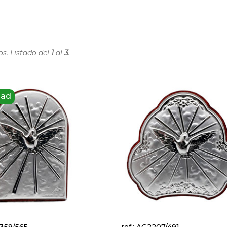
os. Listado del
1
al
3
.
dad