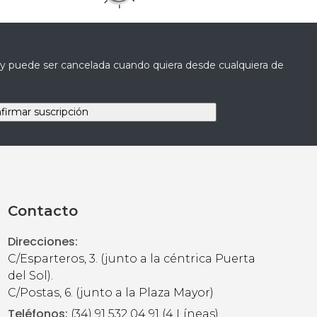
a y puede ser cancelada cuando quiera desde cualquiera de
Contacto
Direcciones:
C/Esparteros, 3. (junto a la céntrica Puerta
del Sol).
C/Postas, 6. (junto a la Plaza Mayor)
Teléfonos:
(34) 91 532 04 91 (4 Líneas)