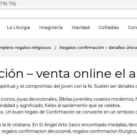
 795 756
La Liturgia
Imaginería
Navidad
Cofradías
Con
pleto regalos religiosos
Regalos confirmación – detalles único
ión – venta online el 
iritual y el compromiso del joven con la fe. Suelen ser detalles
conos, joyas devocionales, Biblias juveniles, rosarios modernos, f
ndidad y significado, fieles al sacramento que se celebra.
igos. Un buen regalo de Confirmación se convierte en un símbolo
a fe cristiana. En El Ángel Arte Sacro encontrarás medallas, libro
 regalos confirmacion devocional, regalos confirmacion liturgico,