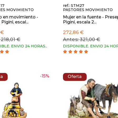
M17
ref.: STM27
ES MOVIMIENTO
PASTORES MOVIMIENTO
o en movimiento -
Mujer en la fuente - Prese
Pigini, escal...
Pigini, escala 2...
 €
272,86 €
 218,01 €
Antes: 321,00 €
IBLE. ENVIO 24 HORAS.
.
DISPONIBLE. ENVIO 24 HO
-15%
ta
Oferta