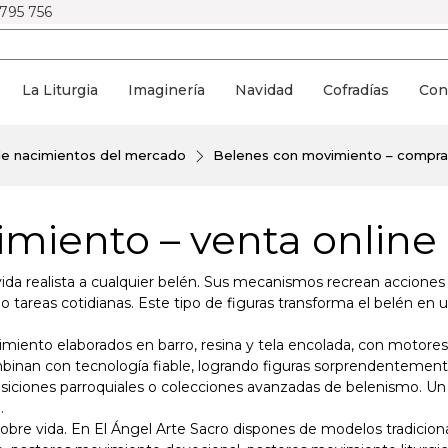
 795 756
La Liturgia
Imaginería
Navidad
Cofradías
Con
de nacimientos del mercado
Belenes con movimiento – compra 
miento – venta online 
 realista a cualquier belén. Sus mecanismos recrean acciones t
 tareas cotidianas. Este tipo de figuras transforma el belén en
ento elaborados en barro, resina y tela encolada, con motores s
binan con tecnología fiable, logrando figuras sorprendentement
osiciones parroquiales o colecciones avanzadas de belenismo. Un
.
bre vida. En El Ángel Arte Sacro dispones de modelos tradicion