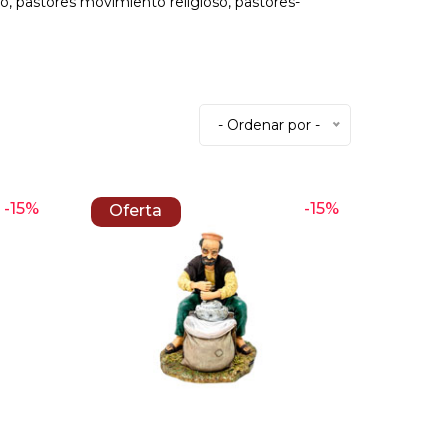
, pastores movimiento religioso, pastores-
- Ordenar por -
-15%
-15%
Oferta