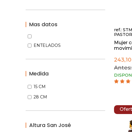
Mas datos
ref.: ST
PASTOR
Mujer 
ENTELADOS
movimie
243,10
Antes:
Medida
DISPON
15 CM
28 CM
Ofer
Altura San José