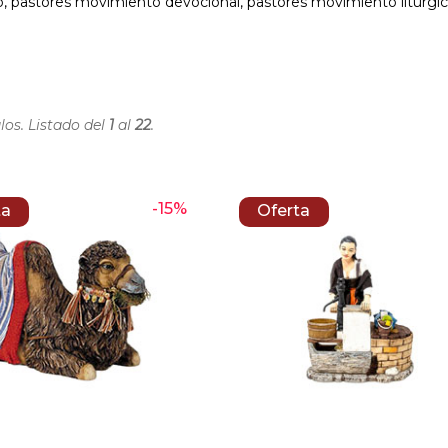
 pastores movimiento devocional, pastores movimiento liturgico
los. Listado del
1
al
22
.
-15%
ta
Oferta