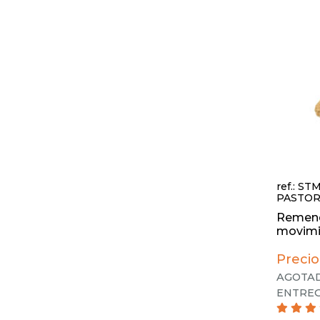
ref.: ST
PASTOR
Remend
movimie
Precio
AGOTAD
ENTREG