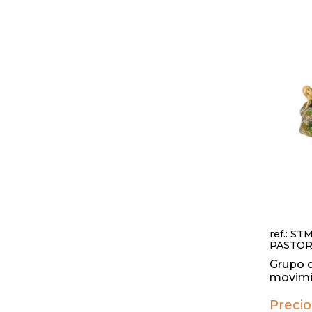
ref.: ST
PASTOR
Grupo d
movimie
Precio