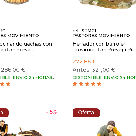
M10
ref.: STM21
ES MOVIMIENTO
PASTORES MOVIMIENTO
cocinando gachas con
Herrador con burro en
nto - Prese...
movimiento - Presepi Pi...
 €
272,86 €
 286,00 €
Antes: 321,00 €
IBLE. ENVIO 24 HORAS.
.
DISPONIBLE. ENVIO 24 HO
-15%
ta
Oferta