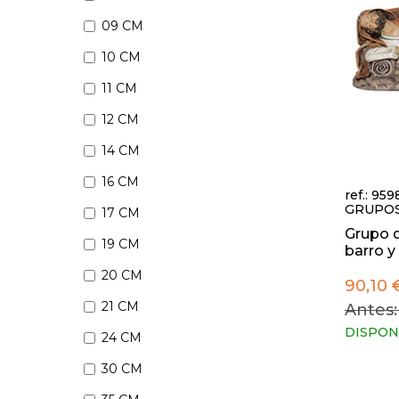
09 CM
10 CM
11 CM
12 CM
14 CM
16 CM
ref.: 95
GRUPO
17 CM
Grupo d
19 CM
barro y t
20 CM
90,10 
21 CM
Antes:
DISPON
24 CM
30 CM