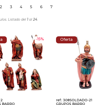
2
3
4
5
6
7
ulos. Listado del
1
al
24
.
-15%
ta
Oferta
12
ref.: 308SOLDADO-21
S BARRO
GRUPOS BARRO