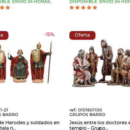
IBLE. ENVIO 24 HORAS.
.
DISPONIBLE. ENVIO 24 HO
-15%
ta
Oferta
31-21
ref.: 0101601100
S BARRO
GRUPOS BARRO
de Herodes y soldados en
Jesús entre los doctores e
ela n...
templo - Grupo...