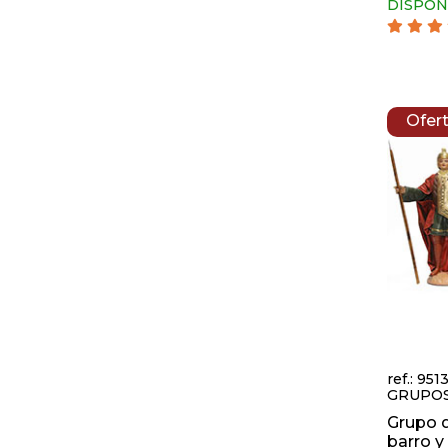
DISPON
Ofer
ref.: 951
GRUPO
Grupo 
barro y t