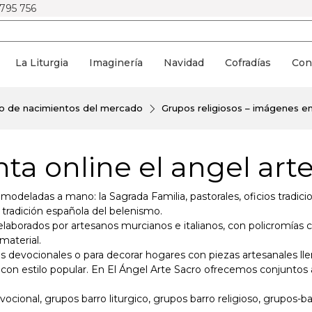
 795 756
La Liturgia
Imaginería
Navidad
Cofradías
Con
do de nacimientos del mercado
Grupos religiosos – imágenes en
ta online el angel art
modeladas a mano: la Sagrada Familia, pastorales, oficios tradic
a tradición española del belenismo.
laborados por artesanos murcianos e italianos, con policromías
material.
es devocionales o para decorar hogares con piezas artesanales ll
 con estilo popular. En El Ángel Arte Sacro ofrecemos conjuntos 
vocional, grupos barro liturgico, grupos barro religioso, grupos-b