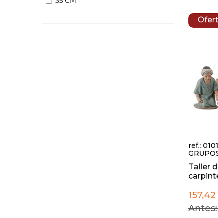
35 CM
Ofer
ref.: 01
GRUPO
Taller 
carpinte
157,42
Antes: