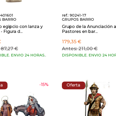
01401601
ref.: 90241-17
S BARRO
GRUPOS BARRO
 egipcio con lanza y
Grupo de la Anunciación a
 Figura d...
Pastores en bar...
€
179,35 €
 87,27 €
Antes: 211,00 €
IBLE. ENVIO 24 HORAS.
.
DISPONIBLE. ENVIO 24 HO
-15%
ta
Oferta