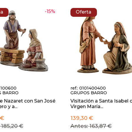
-15%
ta
Oferta
01100600
ref.: 0101400400
S BARRO
GRUPOS BARRO
de Nazaret con San José
Visitación a Santa Isabel 
ro y a...
Virgen María...
 €
139,30 €
 185,20 €
Antes: 163,87 €