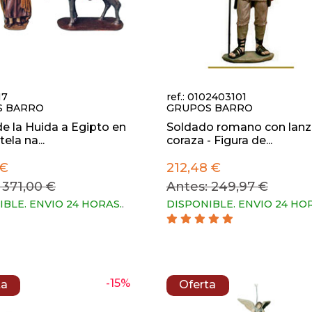
17
ref.: 0102403101
S BARRO
GRUPOS BARRO
e la Huida a Egipto en
Soldado romano con lanz
tela na...
coraza - Figura de...
 €
212,48 €
 371,00 €
Antes: 249,97 €
IBLE. ENVIO 24 HORAS.
.
DISPONIBLE. ENVIO 24 HO
-15%
ta
Oferta