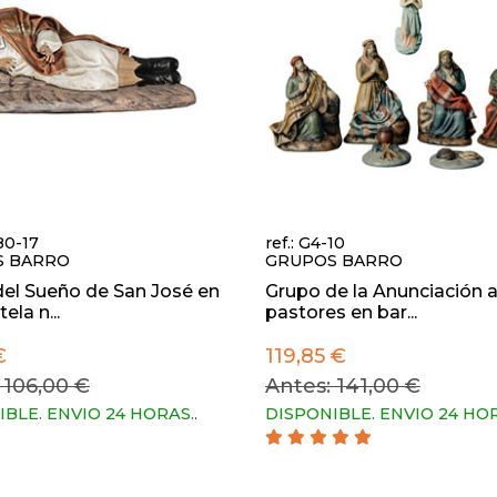
980-17
ref.: G4-10
S BARRO
GRUPOS BARRO
el Sueño de San José en
Grupo de la Anunciación a
ela n...
pastores en bar...
€
119,85 €
 106,00 €
Antes: 141,00 €
IBLE. ENVIO 24 HORAS.
.
DISPONIBLE. ENVIO 24 HO