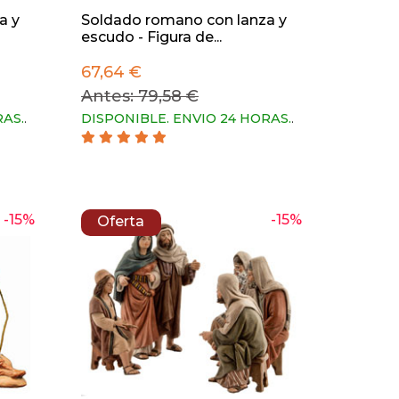
a y
Soldado romano con lanza y
escudo - Figura de...
67,64 €
Antes: 79,58 €
RAS.
.
DISPONIBLE. ENVIO 24 HORAS.
.
-15%
-15%
Oferta