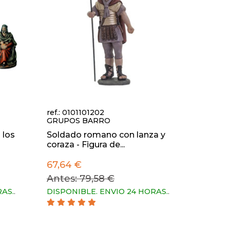
ref.: 0101101202
GRUPOS BARRO
 los
Soldado romano con lanza y
coraza - Figura de...
67,64 €
Antes: 79,58 €
RAS.
.
DISPONIBLE. ENVIO 24 HORAS.
.