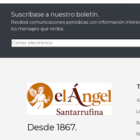
Suscríbase a nuestro boletín.
Recibirá comunicaciones periódicas con información interes
los mensajes que reciba.
A
L
I
Desde 1867.
N