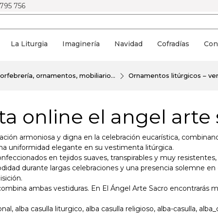
 795 756
La Liturgia
Imaginería
Navidad
Cofradías
Con
 orfebrería, ornamentos, mobiliario...
Ornamentos litúrgicos – ven
ta online el angel arte
ación armoniosa y digna en la celebración eucarística, combinand
na uniformidad elegante en su vestimenta litúrgica.
feccionados en tejidos suaves, transpirables y muy resistentes
dad durante largas celebraciones y una presencia solemne en el
sición.
e combina ambas vestiduras. En El Ángel Arte Sacro encontrarás m
nal, alba casulla liturgico, alba casulla religioso, alba-casulla, alba_