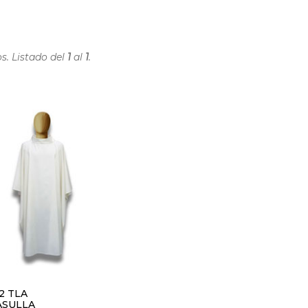
s. Listado del
1
al
1
.
02 TLA
ASULLA