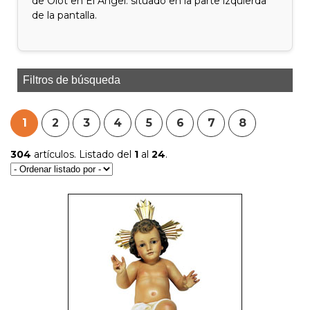
de Olot en El Ángel. situado en la parte izquierda
de la pantalla.
Filtros de búsqueda
1
2
3
4
5
6
7
8
304
artículos. Listado del
1
al
24
.