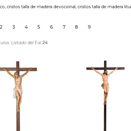
co, cristos talla de madera devocional, cristos talla de madera liturg
2
3
4
5
6
7
8
9
ulos. Listado del
1
al
24
.