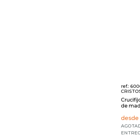
ref.: 60
CRISTO
Crucifi
de made
desde 
AGOTAD
ENTREG