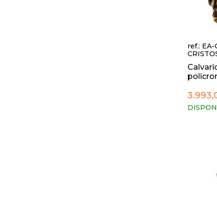
ref.: E
CRISTO
Calvari
policrom
3.993,
DISPON