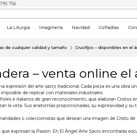
 795 756
La Liturgia
Imaginería
Navidad
Cofradías
Con
as de cualquier calidad y tamaño
Crucifijos – disponibles en el 
adera – venta online el
expresión del arte sacro tradicional. Cada pieza es una obra única
 imposible de replicar con materiales industriales.
ñoles e italianos de gran reconocimiento, que elaboran Cristos en
an la veta. Sus anatomías proporcionadas, su expresividad y su t
rmandades o coleccionistas que desean una imagen de Cristo de la
s que expresan la Pasión. En El Ángel Arte Sacro encontrarás esc