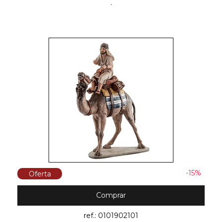
.
-15%
Oferta
Comprar
ref.: 0101902101