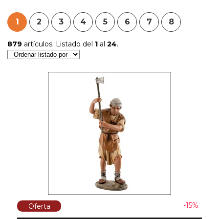
1
2
3
4
5
6
7
8
879
artículos. Listado del
1
al
24
.
-15%
Oferta