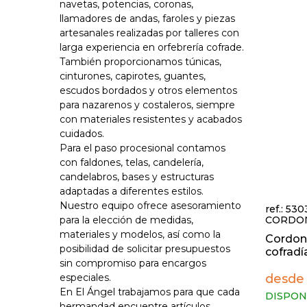
navetas, potencias, coronas,
cultos 
llamadores de andas, faroles y piezas
Ánforas
artesanales realizadas por talleres con
Llamado
Varales
larga experiencia en orfebrería cofrade.
Palio, 
También proporcionamos túnicas,
Faroles,
cinturones, capirotes, guantes,
escudos bordados y otros elementos
para nazarenos y costaleros, siempre
con materiales resistentes y acabados
cuidados.
Para el paso procesional contamos
con faldones, telas, candelería,
candelabros, bases y estructuras
adaptadas a diferentes estilos.
Nuestro equipo ofrece asesoramiento
ref.: 530
para la elección de medidas,
CORDO
materiales y modelos, así como la
Cordon
posibilidad de solicitar presupuestos
cofradí
sin compromiso para encargos
especiales.
desde
En El Ángel trabajamos para que cada
DISPONI
hermandad encuentre artículos