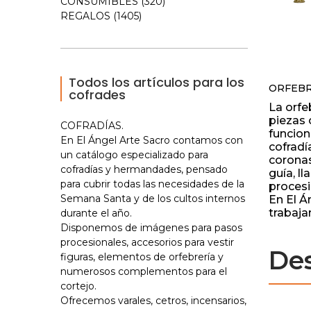
CONSUMIBLES (320)
REGALOS (1405)
Todos los artículos para los
ORFEBR
cofrades
La orfe
piezas
COFRADÍAS.
funcio
En El Ángel Arte Sacro contamos con
cofradía
un catálogo especializado para
coronas
cofradías y hermandades, pensado
guía, l
para cubrir todas las necesidades de la
procesi
Semana Santa y de los cultos internos
En El Á
trabaj
durante el año.
español
Disponemos de imágenes para pasos
ofrecie
procesionales, accesorios para vestir
De
plata, 
figuras, elementos de orfebrería y
artesa
numerosos complementos para el
piezas 
cortejo.
especia
Ofrecemos varales, cetros, incensarios,
Perfect