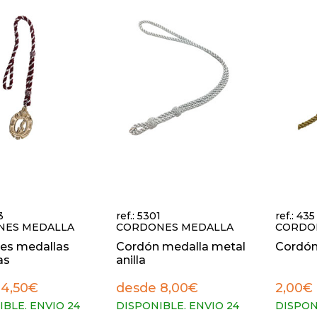
internos.
Faroles Mano, Guantes, C
, Varales Y Cetros,
Esparto, Morcillas, Bandol
res Andas, Cruz Guía,
Cordones Túnica, Medall
 Portaestandarte, Vara De
Cofrades, Túnica Cofrades
Carrozas, Andas, Tronos,
Alamares, Velas Procesion
 Túlipas Cristal
Escapularios
3
ref.: 5301
ref.: 435
NES MEDALLA
CORDONES MEDALLA
CORDO
es medallas
Cordón medalla metal
Cordón
as
anilla
 4,50€
desde 8,00€
2,00€
BLE. ENVIO 24
DISPONIBLE. ENVIO 24
DISPON