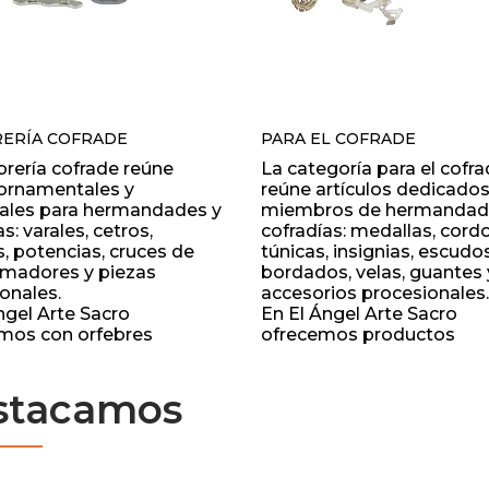
ERÍA COFRADE
PARA EL COFRADE
brería cofrade reúne
La categoría para el cofr
 ornamentales y
reúne artículos dedicados
nales para hermandades y
miembros de hermandad
s: varales, cetros,
cofradías: medallas, cord
, potencias, cruces de
túnicas, insignias, escudo
lamadores y piezas
bordados, velas, guantes 
onales.
accesorios procesionales.
ngel Arte Sacro
En El Ángel Arte Sacro
amos con orfebres
ofrecemos productos
es de referencia,
resistentes y de calidad,
ndo artículos en metal,
fabricados por talleres
stacamos
baño de oro y acabados
especializados. Dispone
nales. Disponemos de
variedad para uso person
estándar y trabajos
para dotar hermandades
les.
completas.
os para procesiones y
Cordones Medalla, Capiro