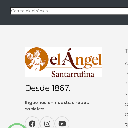
A
L
I
Desde 1867.
N
Síguenos en nuestras redes
C
sociales:
C
R