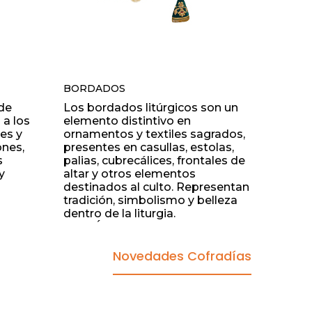
BORDADOS
ade
Los bordados litúrgicos son un
 a los
elemento distintivo en
es y
ornamentos y textiles sagrados,
ones,
presentes en casullas, estolas,
s
palias, cubrecálices, frontales de
y
altar y otros elementos
destinados al culto. Representan
tradición, simbolismo y belleza
dentro de la liturgia.
En El Ángel Arte Sacro contamos
con bordados artesanales y
mos de
bordados industriales de alta
Novedades Cofradías
al o
calidad, elaborados por talleres
españoles especializados en
ornamentación litúrgica.
tes,
Disponemos de bordados en