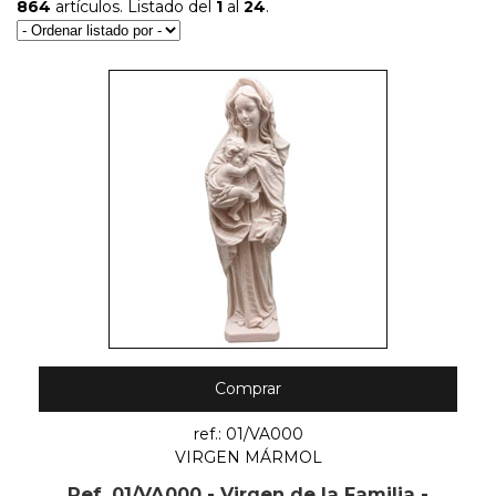
864
artículos. Listado del
1
al
24
.
Comprar
ref.: 01/VA000
VIRGEN MÁRMOL
Ref. 01/VA000 - Virgen de la Familia -