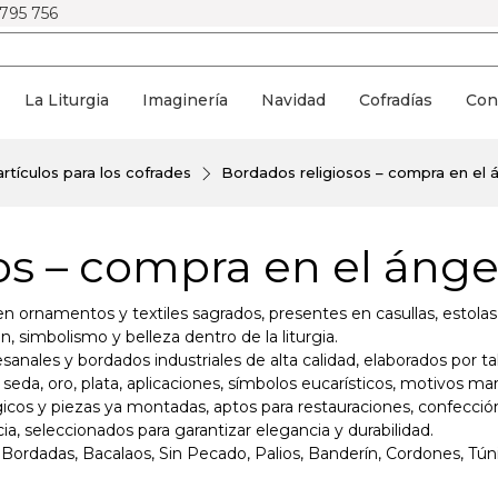
 795 756
La Liturgia
Imaginería
Navidad
Cofradías
Con
rtículos para los cofrades
Bordados religiosos – compra en el á
os – compra en el ánge
 ornamentos y textiles sagrados, presentes en casullas, estolas, p
, simbolismo y belleza dentro de la liturgia.
anales y bordados industriales de alta calidad, elaborados por t
 seda, oro, plata, aplicaciones, símbolos eucarísticos, motivos m
gicos y piezas ya montadas, aptos para restauraciones, confecci
ia, seleccionados para garantizar elegancia y durabilidad.
s Bordadas, Bacalaos, Sin Pecado, Palios, Banderín, Cordones, Tú