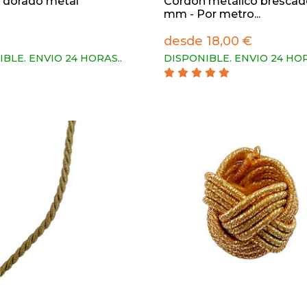
 dorado metal
Cordón metálico brescad
mm - Por metro...
desde 18,00 €
IBLE. ENVIO 24 HORAS.
.
DISPONIBLE. ENVIO 24 HO