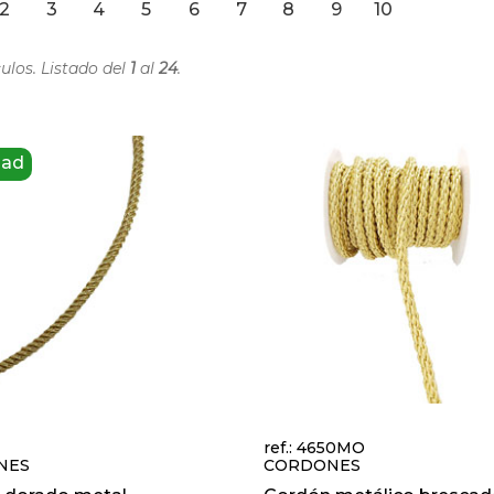
2
3
4
5
6
7
8
9
10
ulos. Listado del
1
al
24
.
dad
ref.: 4650MO
NES
CORDONES