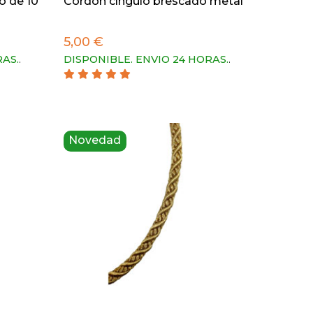
o de 10
Cordón cíngulo brescado metal
5,00 €
RAS.
.
DISPONIBLE. ENVIO 24 HORAS.
.
Novedad