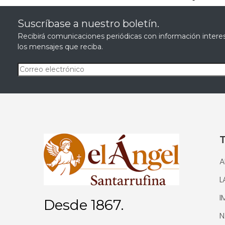
Suscríbase a nuestro boletín.
Recibirá comunicaciones periódicas con información interes
los mensajes que reciba.
A
L
I
Desde 1867.
N