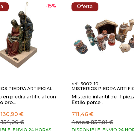
-15%
ta
Oferta
ref.: 3002-10
IOS PIEDRA ARTIFICIAL
MISTERIOS PIEDRA ARTIFI
 en piedra artificial con
Misterio infantil de 11 piez
 bro...
Estilo porce...
130,90 €
711,46 €
 154,00 €
Antes: 837,01 €
IBLE. ENVIO 24 HORAS.
.
DISPONIBLE. ENVIO 24 HO