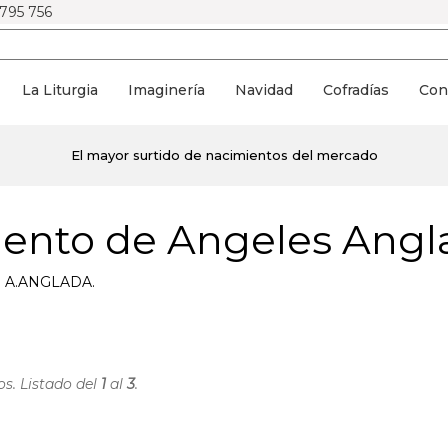
 795 756
La Liturgia
Imaginería
Navidad
Cofradías
Con
El mayor surtido de nacimientos del mercado
iento de Angeles Angl
ca A.ANGLADA.
os. Listado del
1
al
3
.