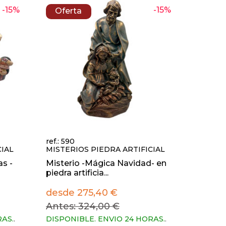
-15%
-15%
Oferta
ref.: 590
CIAL
MISTERIOS PIEDRA ARTIFICIAL
as -
Misterio -Mágica Navidad- en
piedra artificia...
desde 275,40 €
Antes: 324,00 €
RAS.
.
DISPONIBLE. ENVIO 24 HORAS.
.