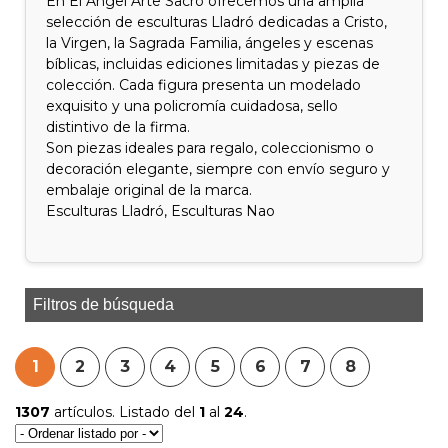
En El Ángel Arte Sacro ofrecemos una amplia
selección de esculturas Lladró dedicadas a Cristo,
la Virgen, la Sagrada Familia, ángeles y escenas
bíblicas, incluidas ediciones limitadas y piezas de
colección. Cada figura presenta un modelado
exquisito y una policromía cuidadosa, sello
distintivo de la firma.
Son piezas ideales para regalo, coleccionismo o
decoración elegante, siempre con envío seguro y
embalaje original de la marca.
Esculturas Lladró, Esculturas Nao
Filtros de búsqueda
1
2
3
4
5
6
7
8
1307
artículos. Listado del
1
al
24
.