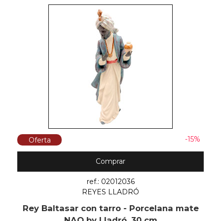
-15%
Oferta
Comprar
ref.: 02012036
REYES LLADRÓ
Rey Baltasar con tarro - Porcelana mate
NAO by Lladró, 30 cm