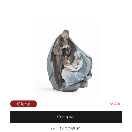
.
-20%
Oferta
Comprar
ref.: 01006994