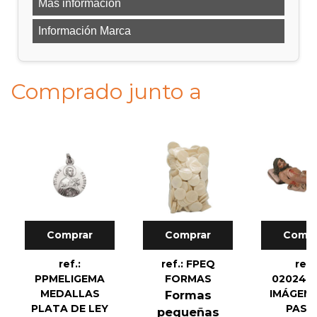
Más información
Información Marca
Comprado junto a
Comprar
Comprar
Compr
ref.:
ref.: FPEQ
ref.
PPMELIGEMA
FORMAS
020240
MEDALLAS
IMÁGENE
Formas
PLATA DE LEY
PASI
pequeñas