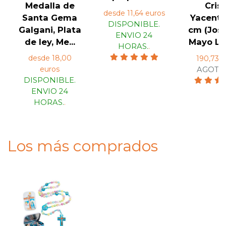
Medalla de
Cris
desde 11,64 euros
Santa Gema
Yacente
DISPONIBLE.
Galgani, Plata
cm (José
ENVIO 24
de ley, Me...
Mayo Leb
HORAS.
.
desde 18,00
190,73 e
euros
AGOTA
DISPONIBLE.
ENVIO 24
HORAS.
.
Los más comprados