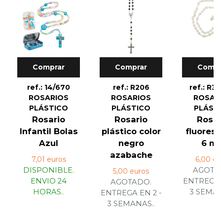
Comprar
Comprar
Compr
ref.: 14/670
ref.: R206
ref.: R3
ROSARIOS
ROSARIOS
ROSAR
PLÁSTICO
PLÁSTICO
PLÁST
Rosario
Rosario
Rosar
Infantil Bolas
plástico color
fluores
Azul
negro
6 m
azabache
7,01 euros
6,00 eu
DISPONIBLE.
AGOTA
5,00 euros
ENVIO 24
ENTREGA 
AGOTADO.
HORAS.
.
3 SEMA
ENTREGA EN 2 -
3 SEMANAS.
.