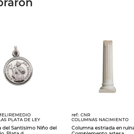
praron
PMELIREMEDIO
ref.: CNR
AS PLATA DE LEY
COLUMNAS NACIMIENTO
 del Santísimo Niño del
Columna estriada en ruina
, Plata d...
Complemento artesa...