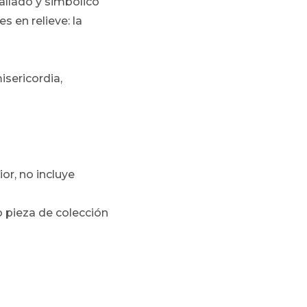
allado y simbólico
 en relieve: la
isericordia,
or, no incluye
o pieza de colección