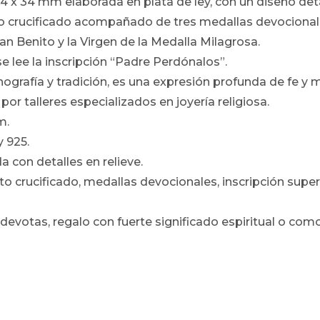
4 x 34 mm elaborada en plata de ley, con un diseño det
o crucificado acompañado de tres medallas devocionales
an Benito y la Virgen de la Medalla Milagrosa.
se lee la inscripción “Padre Perdónalos”.
onografía y tradición, es una expresión profunda de fe y m
or talleres especializados en joyería religiosa.
m.
y 925.
a con detalles en relieve.
to crucificado, medallas devocionales, inscripción superi
 devotas, regalo con fuerte significado espiritual o com