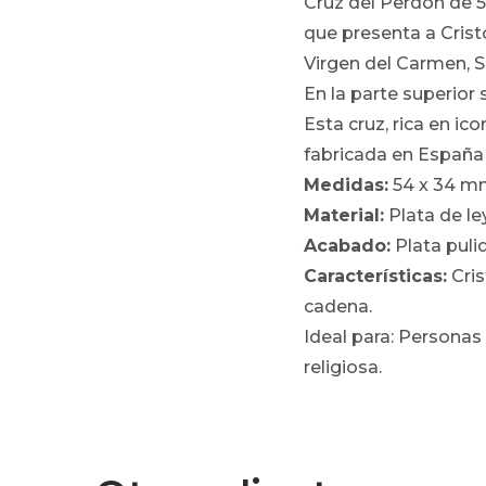
Cruz del Perdón de 5
que presenta a Crist
Virgen del Carmen, S
En la parte superior 
Esta cruz, rica en ic
fabricada en España p
Medidas:
54 x 34 m
Material:
Plata de le
Acabado:
Plata pulid
Características:
Cris
cadena.
Ideal para: Personas
religiosa.