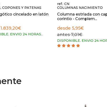
1
ref.: CN
S, COPONES Y PATENAS
COLUMNAS NACIMIENTO
ótico cincelado en latón
Columna estriada con cap
corintio - Complem...
1.839,20€
desde 5,95€
IBLE. ENVIO 24 HORAS.
.
antes 7,01€
DISPONIBLE. ENVIO 24 HO
mente