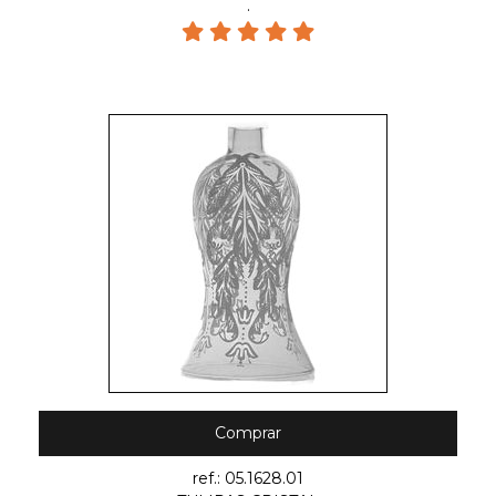
.
Comprar
ref.: 05.1628.01