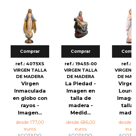
Comprar
Comprar
Compr
ref.: 4075XS
ref.: 19455-00
ref.: 1
VIRGEN TALLA
VIRGEN TALLA
VIRGEN 
DE MADERA
DE MADERA
DE MA
Virgen
La Piedad -
Virgen
Inmaculada
Imagen en
Lourde
en globo con
talla de
Image
rayos -
madera -
talla
Imagen...
Medid...
madera
desde 177,00
desde 686,00
desde 2
euros
euros
euro
AGOTADO.
AGOTADO.
AGOTA