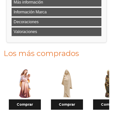
Más información
Información Marca
Decoraciones
Valoraciones
Los más comprados
Comprar
Comprar
Compr