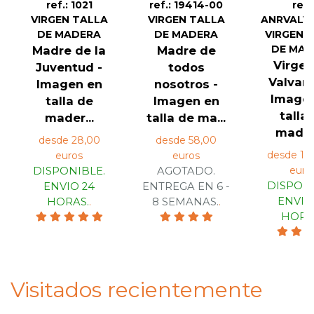
ref.: 1021
ref.: 19414-00
ref.
VIRGEN TALLA
VIRGEN TALLA
ANRVALV
DE MADERA
DE MADERA
VIRGEN 
DE MA
Madre de la
Madre de
Virgen
Juventud -
todos
Valvane
Imagen en
nosotros -
Image
talla de
Imagen en
talla
mader...
talla de ma...
madera
desde 28,00
desde 58,00
desde 1.8
euros
euros
euro
DISPONIBLE.
AGOTADO.
DISPONI
ENVIO 24
ENTREGA EN 6 -
ENVIO
HORAS.
.
8 SEMANAS.
.
HORA
Visitados recientemente