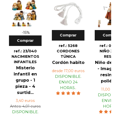
-15%
Comprar
Compr
Comprar
ref.: 5268
ref.: 04
ref.: 23/040
CORDONES
NIÑO J
NACIMIENTOS
TÚNICA
RESI
INFANTILES
Cordón habito
Niño de 
Misterio
- Image
desde 17,00 euros
infantil en
resina
DISPONIBLE.
grupo - 1
poliés
ENVIO 24
pieza - 4
HORAS.
.
11,00 e
surtid...
DISPONI
3,40 euros
ENVIO
Antes: 4,01 euros
HORA
DISPONIBLE.