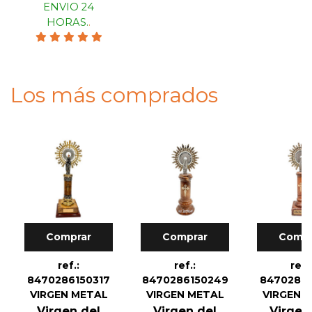
ENVIO 24
HORAS.
.
Los más comprados
Comprar
Comprar
Compr
ref.:
ref.:
ref.
8470286150317
8470286150249
84702861
VIRGEN METAL
VIRGEN METAL
VIRGEN 
Virgen del
Virgen del
Virgen