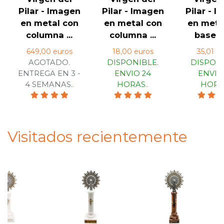
Pilar - Imagen
Pilar - Imagen
Pilar - 
en metal con
en metal con
en meta
columna ...
columna ...
base de
649,00 euros
18,00 euros
35,01 e
AGOTADO.
DISPONIBLE.
DISPONI
ENTREGA EN 3 -
ENVIO 24
ENVIO
4 SEMANAS.
.
HORAS.
.
HORA
Visitados recientemente