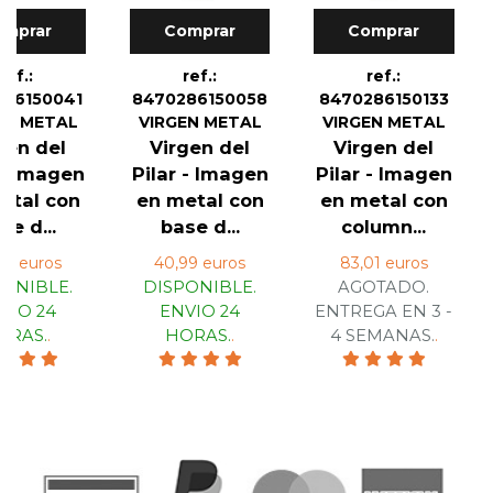
omprar
Comprar
Comprar
ref.:
ref.:
ref.:
286150041
8470286150058
8470286150133
EN METAL
VIRGEN METAL
VIRGEN METAL
gen del
Virgen del
Virgen del
 - Imagen
Pilar - Imagen
Pilar - Imagen
etal con
en metal con
en metal con
se d...
base d...
column...
00 euros
40,99 euros
83,01 euros
PONIBLE.
DISPONIBLE.
AGOTADO.
VIO 24
ENVIO 24
ENTREGA EN 3 -
ORAS.
.
HORAS.
.
4 SEMANAS.
.