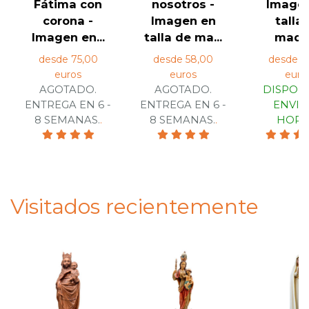
Fátima con
nosotros -
Image
corona -
Imagen en
talla
Imagen en...
talla de ma...
mader
desde 75,00
desde 58,00
desde 2
euros
euros
euro
AGOTADO.
AGOTADO.
DISPONI
ENTREGA EN 6 -
ENTREGA EN 6 -
ENVIO
8 SEMANAS.
.
8 SEMANAS.
.
HORA
Visitados recientemente