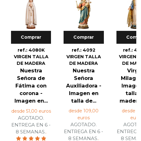
Comprar
Comprar
Compr
ref.: 4080K
ref.: 4092
ref.: 4
VIRGEN TALLA
VIRGEN TALLA
VIRGEN 
DE MADERA
DE MADERA
DE MA
Nuestra
Nuestra
Virg
Señora de
Señora
Milagro
Fátima con
Auxiliadora -
Image
corona -
Imagen en
talla
Imagen en...
talla de...
madera 
desde 109,00
desde 1
desde 51,00 euros
euros
euro
AGOTADO.
AGOTADO.
AGOTA
ENTREGA EN 6 -
ENTREGA EN 6 -
ENTREGA 
8 SEMANAS.
.
8 SEMANAS.
.
8 SEMA