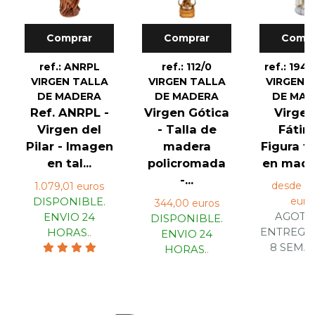
Comprar
Comprar
Compr
ref.: ANRPL
ref.: 112/0
ref.: 194
VIRGEN TALLA
VIRGEN TALLA
VIRGEN 
DE MADERA
DE MADERA
DE MA
Ref. ANRPL -
Virgen Gótica
Virgen
Virgen del
- Talla de
Fátim
Pilar - Imagen
madera
Figura t
en tal...
policromada
en mader
-...
desde 5
1.079,01 euros
euro
DISPONIBLE.
344,00 euros
AGOTA
ENVIO 24
DISPONIBLE.
ENTREGA 
HORAS.
.
ENVIO 24
8 SEMA
HORAS.
.