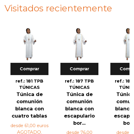
Visitados recientemente
Comprar
Comprar
Compr
ref.: 181 TPB
ref.: 187 TPB
ref.: 18
TÚNICAS
TÚNICAS
TÚNIC
Túnica de
Túnica de
Túnica
comunión
comunión
comun
blanca con
blanca con
blanca
cuatro tablas
escapulario
escapul
bor...
bor..
desde 61,00 euros
AGOTADO.
desde 76,00
desde 7