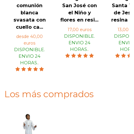
comunión
San José con
Santa T
blanca
el Niño y
de Jesú
svasata con
flores en resi...
resina de
cuello ca...
17,00 euros
13,00 e
DISPONIBLE.
DISPONI
desde 40,00
ENVIO 24
ENVIO
euros
HORAS.
.
HORA
DISPONIBLE.
ENVIO 24
HORAS.
.
Los más comprados