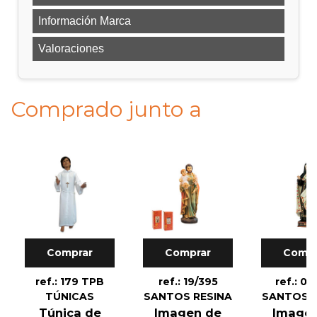
Información Marca
Valoraciones
Comprado junto a
Comprar
Comprar
Compr
ref.: 179 TPB
ref.: 19/395
ref.: 04
TÚNICAS
SANTOS RESINA
SANTOS R
Túnica de
Imagen de
Image