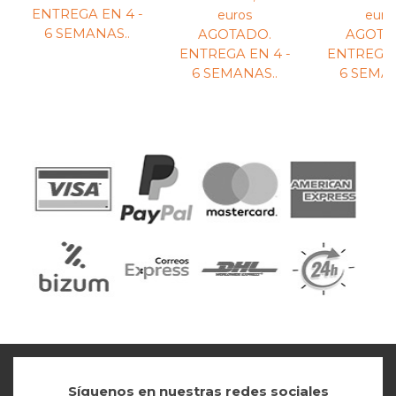
ENTREGA EN 4 -
euros
euro
6 SEMANAS.
.
AGOTADO.
AGOTA
ENTREGA EN 4 -
ENTREGA 
6 SEMANAS.
.
6 SEMA
Síguenos en nuestras redes sociales