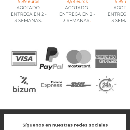
9,99 euros
9,99 euros
9,99 eu
AGOTADO.
AGOTADO.
AGOTA
ENTREGA EN 2 -
ENTREGA EN 2 -
ENTREGA 
3 SEMANAS.
.
3 SEMANAS.
.
3 SEMA
Síguenos en nuestras redes sociales