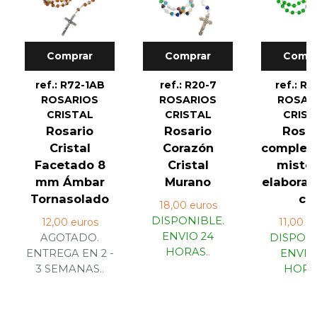
Comprar
Comprar
Compr
ref.: R72-1AB
ref.: R20-7
ref.: R7
ROSARIOS
ROSARIOS
ROSAR
CRISTAL
CRISTAL
CRIST
Rosario
Rosario
Rosar
Cristal
Corazón
completo
Facetado 8
Cristal
mister
mm Ámbar
Murano
elaborad
Tornasolado
c...
18,00 euros
DISPONIBLE.
12,00 euros
11,00 e
ENVIO 24
AGOTADO.
DISPONI
HORAS.
.
ENTREGA EN 2 -
ENVIO
3 SEMANAS.
.
HORA