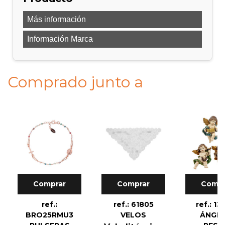
Más información
Información Marca
Comprado junto a
Comprar
Comprar
Compr
ref.:
ref.: 61805
ref.: 13
BRO25RMU3
VELOS
ÁNGEL