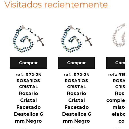
Visitados recientemente
Comprar
Comprar
Compr
ref.: R72-2N
ref.: R72-2N
ref.: R19
ROSARIOS
ROSARIOS
ROSAR
CRISTAL
CRISTAL
CRIST
Rosario
Rosario
Rosar
Cristal
Cristal
completo
Facetado
Facetado
mister
Destellos 6
Destellos 6
elabor
mm Negro
mm Negro
con..