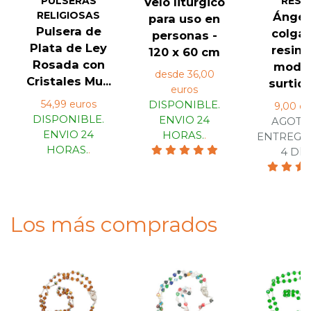
PULSERAS
RESI
Velo litúrgico
RELIGIOSAS
Ángel
para uso en
Pulsera de
colgar
personas -
Plata de Ley
resina
120 x 60 cm
Rosada con
mode
desde 36,00
Cristales Mu...
surtido
euros
54,99 euros
DISPONIBLE.
9,00 eu
DISPONIBLE.
ENVIO 24
AGOTA
ENVIO 24
HORAS.
.
ENTREGA 
HORAS.
.
4 DÍA
Los más comprados