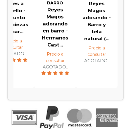
BARRO
Reyes a
Reyes
Reyes
camello -
Magos
Magos
Conjunto
adorando -
adorando
de 6 piezas
Barro y
en barro -
en bar...
tela
Hermanos
natural (...
Precio a
Cast...
consultar
Precio a
AGOTADO.
.
Precio a
consultar
consultar
AGOTADO.
.
AGOTADO.
.