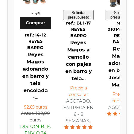
Solicitar
Solicitar
-15%
presupuesto
presupuesto
Comprar
ref.: BL1-17
ref.:
REYES
010140370
ref.: I4-12
BARRO
REYES
REYES
BARRO
Reyes
BARRO
Reyes
Magos a
Reyes
Magos
camello
Magos
adorando
con pajes
adorando
en barro -
en barro y
en barro y
José Luis
tela...
tela
Mayo ...
Precio a
encolada
Precio a
consultar
-...
consultar
AGOTADO.
92,65 euros
AGOTADO.
.
ENTREGA EN
Antes: 109,00
6 - 8
euros
SEMANAS.
.
DISPONIBLE.
ENVIO 24