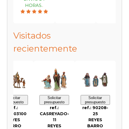
HORAS.
.
Visitados
recientemente
Solicitar
Solicitar
Solicitar
presupuesto
presupuesto
presupuesto
ref.:
ref.:
ref.: 90208-
0100703100
CASREYADO-
25
REYES
11
REYES
BARRO
REYES
BARRO