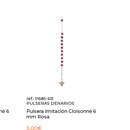
ref.: P685-6R
PULSERAS DENARIOS
né 6
Pulsera Imitación Cloisonné 6
mm Rosa
3,00€