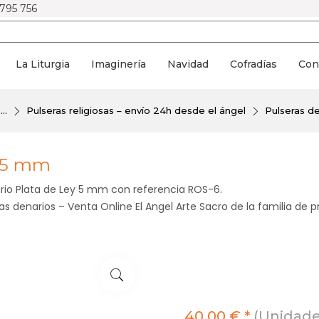
 795 756
La Liturgia
Imaginería
Navidad
Cofradías
Con
..
Pulseras religiosas – envío 24h desde el ángel
Pulseras de
y 5 mm
ario Plata de Ley 5 mm con referencia ROS-6.
s denarios – Venta Online El Angel Arte Sacro de la familia de p
40,00 € *
(Unidade