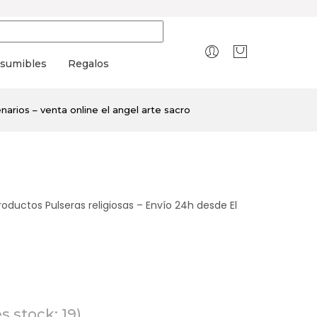
sumibles
Regalos
narios – venta online el angel arte sacro
roductos Pulseras religiosas – Envío 24h desde El
s stock: 19)