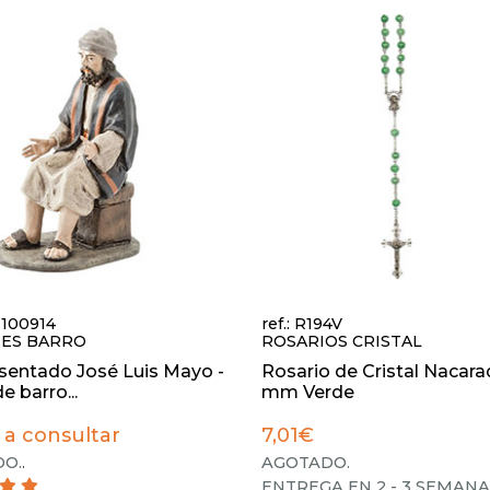
01100914
ref.: R194V
ES BARRO
ROSARIOS CRISTAL
sentado José Luis Mayo -
Rosario de Cristal Nacara
e barro...
mm Verde
 a consultar
7,01€
O.
.
AGOTADO.
ENTREGA EN 2 - 3 SEMANA