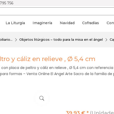
 795 756
La Liturgia
Imaginería
Navidad
Cofradías
Con
iario...
Objetos litúrgicos – todo para la misa en el ángel
Ca
tro y cáliz en relieve , Ø 5,4 cm
con placa de peltro y cáliz en relieve , Ø 5,4 cm con referencia
para formas – Venta Online El Angel Arte Sacro de la familia de 
39,93 € *
(Unidades