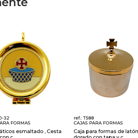
mente
30-32
ref.: T588
PARA FORMAS
CAJAS PARA FORMAS
áticos esmaltado , Cesta
Caja para formas de lató
on c...
dorado con tapa y c...