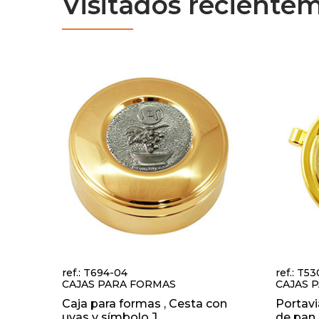
Visitados reciente
ref.: T694-04
ref.: T5
CAJAS PARA FORMAS
CAJAS 
Caja para formas , Cesta con
Portavi
uvas y símbolo J...
de pan c