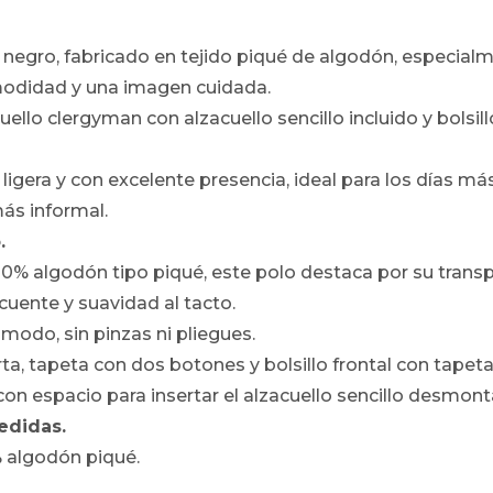
or negro, fabricado en tejido piqué de algodón, especia
omodidad y una imagen cuidada.
uello clergyman con alzacuello sencillo incluido y bolsil
ligera y con excelente presencia, ideal para los días má
más informal.
.
% algodón tipo piqué, este polo destaca por su transpi
ecuente y suavidad al tacto.
ómodo, sin pinzas ni pliegues.
a, tapeta con dos botones y bolsillo frontal con tapeta
 con espacio para insertar el alzacuello sencillo desmont
edidas.
 algodón piqué.