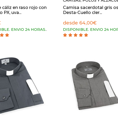
CAMISAS, POLOS Y ALZACU
e cáliz en raso rojo con
Camisa sacerdotal gris o
 PX, uva...
Desta-Cuello cler...
€
desde 64,00€
IBLE. ENVIO 24 HORAS.
.
DISPONIBLE. ENVIO 24 HO