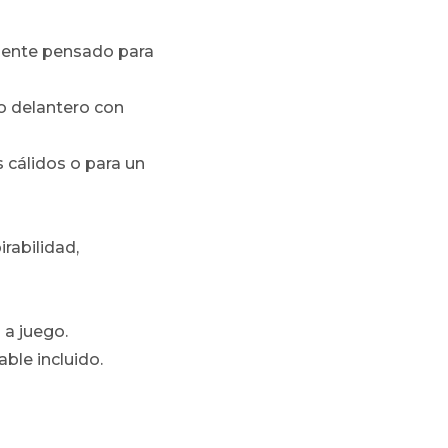
lmente pensado para
lo delantero con
s cálidos o para un
rabilidad,
 a juego.
able incluido.