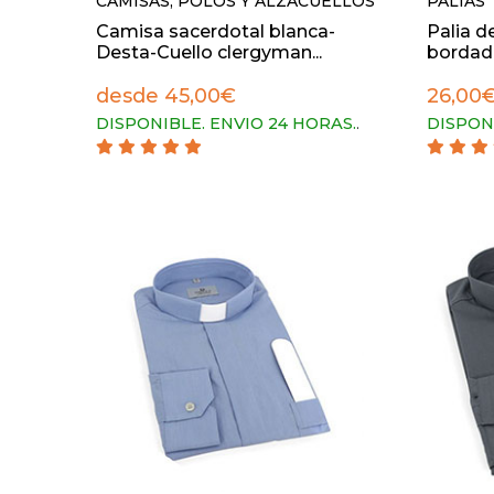
CAMISAS, POLOS Y ALZACUELLOS
PALIAS
Camisa sacerdotal blanca-
Palia d
Desta-Cuello clergyman...
bordado
desde 45,00€
26,00
DISPONIBLE. ENVIO 24 HORAS.
.
DISPON