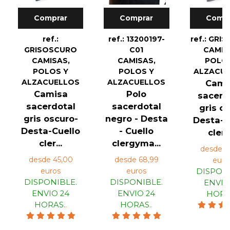
Comprar
Comprar
Compr
ref.:
ref.: 13200197-
ref.: GRI
GRISOSCURO
C01
CAMIS
CAMISAS,
CAMISAS,
POLOS
POLOS Y
POLOS Y
ALZACU
ALZACUELLOS
ALZACUELLOS
Cami
Camisa
Polo
sacerd
sacerdotal
sacerdotal
gris cl
gris oscuro-
negro - Desta
Desta-C
Desta-Cuello
- Cuello
clerg.
cler...
clergyma...
desde 4
desde 45,00
desde 68,99
euro
euros
euros
DISPONI
DISPONIBLE.
DISPONIBLE.
ENVIO
ENVIO 24
ENVIO 24
HORA
HORAS.
.
HORAS.
.