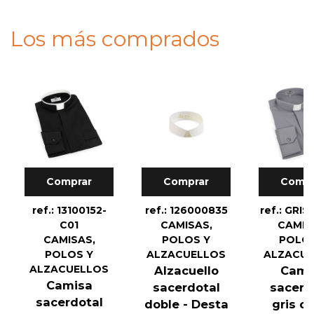
Los más comprados
Comprar
Comprar
Compr
ref.: 13100152-
ref.: 126000835
ref.: GRI
C01
CAMISAS,
CAMIS
CAMISAS,
POLOS Y
POLOS
POLOS Y
ALZACUELLOS
ALZACU
ALZACUELLOS
Alzacuello
Cami
Camisa
sacerdotal
sacerd
sacerdotal
doble - Desta
gris cl