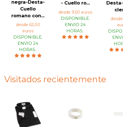
negra-Desta-
- Cuello ro...
Desta-C
Cuello
clerg.
desde 9,50 euros
romano con...
DISPONIBLE.
desde 4
desde 62,00
ENVIO 24
euro
euros
HORAS.
.
DISPONI
DISPONIBLE.
ENVIO
ENVIO 24
HORA
HORAS.
.
Visitados recientemente