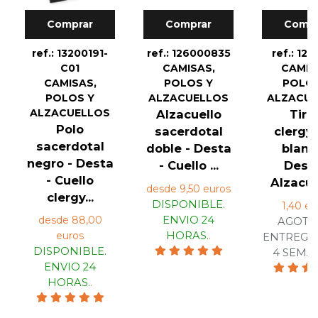
Comprar
Comprar
Compr
ref.: 13200191-
ref.: 126000835
ref.: 12
C01
CAMISAS,
CAMIS
CAMISAS,
POLOS Y
POLOS
POLOS Y
ALZACUELLOS
ALZACU
ALZACUELLOS
Alzacuello
Tiril
Polo
sacerdotal
clerg
sacerdotal
doble - Desta
blanc
negro - Desta
- Cuello ...
Desta
- Cuello
Alzacuel
desde 9,50 euros
clergy...
DISPONIBLE.
1,40 eu
desde 88,00
ENVIO 24
AGOTA
euros
HORAS.
.
ENTREGA 
DISPONIBLE.
4 SEMA
ENVIO 24
HORAS.
.