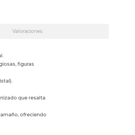
Valoraciones
l.
giosas, figuras
stal).
nizado que resalta
 tamaño, ofreciendo