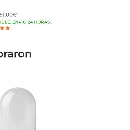
61,00€
IBLE. ENVIO 24 HORAS.
.
praron