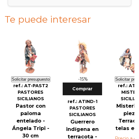
Te puede interesar
-15%
Solicitar presupuesto
Solicitar pre
ref.: AT-PAST2
ref.: AT
Comprar
PASTORES
MISTER
SICILIANOS
SICILI
ref.: ATIND-1
Pastor con
Misterio
PASTORES
paloma
pieza
SICILIANOS
entelado -
Terraco
Guerrero
Ángela Tripi -
telas enc
indígena en
30 cm
terracota -
Precio a co