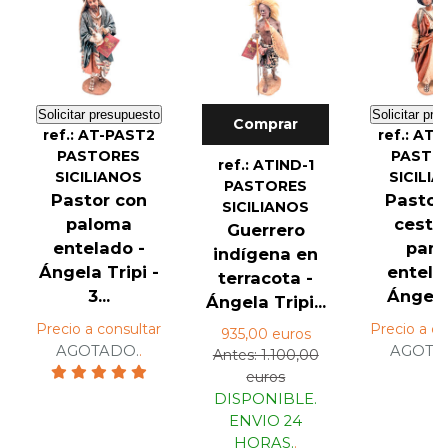
Solicitar presupuesto
Solicitar pre
Comprar
ref.: AT-PAST2
ref.: AT
PASTORES
PASTO
ref.: ATIND-1
SICILIANOS
SICILI
PASTORES
Pastor con
Pastor
SICILIANOS
paloma
cesta
Guerrero
entelado -
pan
indígena en
Ángela Tripi -
entela
terracota -
3...
Ángela 
Ángela Tripi...
Precio a consultar
Precio a co
935,00 euros
AGOTADO.
.
AGOTA
Antes: 1.100,00
euros
DISPONIBLE.
ENVIO 24
HORAS.
.