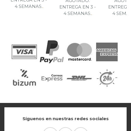
AGOTADO.
AGOTA
4 SEMANAS.
.
ENTREGA EN 3 -
ENTREGA 
4 SEMANAS.
.
4 SEMA
Síguenos en nuestras redes sociales