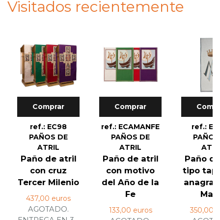
Visitados recientemente
Comprar
Comprar
Compr
ref.: EC98
ref.: ECAMANFE
ref.: EC
PAÑOS DE
PAÑOS DE
PAÑOS
ATRIL
ATRIL
ATRI
Paño de atril
Paño de atril
Paño de 
con cruz
con motivo
tipo tap
Tercer Milenio
del Año de la
anagra
Fe
Marí.
437,00 euros
AGOTADO.
133,00 euros
350,00 
ENTREGA EN 3 -