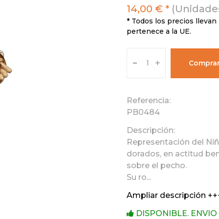
14,00 € *
(Unidades
* Todos los precios llevan 
pertenece a la UE.
-
+
Compra
Referencia:
PB0484
Descripción:
Representación del Niñ
dorados, en actitud ben
sobre el pecho.
Su ro...
Ampliar descripción ++
DISPONIBLE. ENVIO