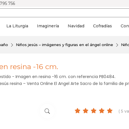
 795 756
La Liturgia
Imaginería
Navidad
Cofradías
Con
amaño
Niños jesús – imágenes y figuras en el ángel online
Niño
en resina -16 cm.
estido - Imagen en resina -16 cm. con referencia PB0484.
sús resina – Venta Online El Angel Arte Sacro de la familia de p
( 5 v