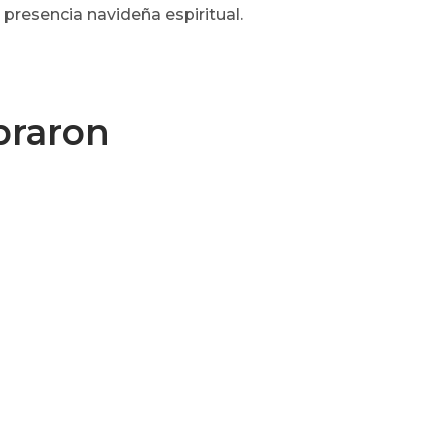
resencia navideña espiritual.
praron