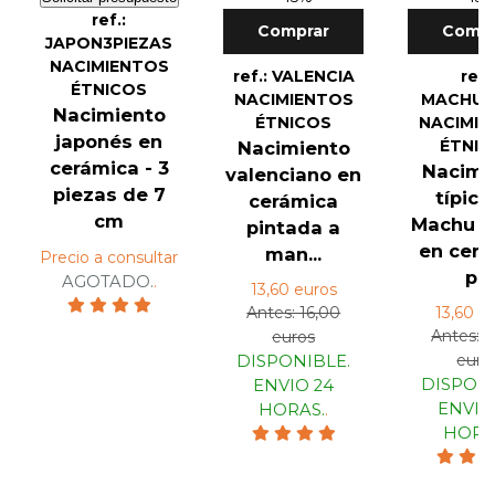
ref.:
Comprar
Compr
JAPON3PIEZAS
NACIMIENTOS
ref.: VALENCIA
ref.
ÉTNICOS
NACIMIENTOS
MACHUP
Nacimiento
ÉTNICOS
NACIMIE
japonés en
ÉTNIC
Nacimiento
cerámica - 3
Nacimi
valenciano en
piezas de 7
típico
cerámica
cm
Machu P
pintada a
en cerá
man...
Precio a consultar
p...
AGOTADO.
.
13,60 euros
Antes: 16,00
13,60 e
Antes: 1
euros
euro
DISPONIBLE.
DISPONI
ENVIO 24
ENVIO
HORAS.
.
HORA