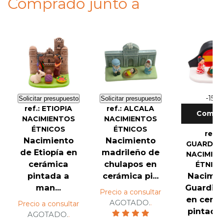
Comprado junto a
-15
Solicitar presupuesto
Solicitar presupuesto
ref.: ETIOPIA
ref.: ALCALA
Compr
NACIMIENTOS
NACIMIENTOS
ÉTNICOS
ÉTNICOS
ref.
Nacimiento
Nacimiento
GUARDIA
de Etiopía en
madrileño de
NACIMIE
cerámica
chulapos en
ÉTNIC
pintada a
cerámica pi...
Nacimi
man...
Guardia 
Precio a consultar
en cerá
AGOTADO.
.
Precio a consultar
pintada 
AGOTADO.
.