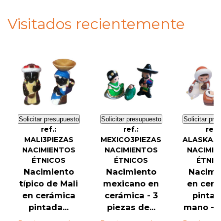
Visitados recientemente
Solicitar presupuesto
Solicitar presupuesto
Solicitar pre
ref.:
ref.:
ref.
MALI3PIEZAS
MEXICO3PIEZAS
ALASKA3P
NACIMIENTOS
NACIMIENTOS
NACIMIE
ÉTNICOS
ÉTNICOS
ÉTNIC
Nacimiento
Nacimiento
Nacimi
típico de Mali
mexicano en
en cerá
en cerámica
cerámica - 3
pintad
pintada...
piezas de...
mano - 3 