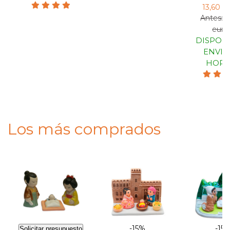
13,60 e
Antes: 1
euro
DISPONI
ENVIO
HORA
Los más comprados
-15%
-15
Solicitar presupuesto