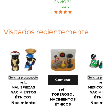
ENVIO 24
HORAS.
.
Visitados recientemente
Solicitar presupuesto
Solicitar pre
Comprar
ref.:
ref.
MALI3PIEZAS
MEXICO3P
ref.:
NACIMIENTOS
NACIMIE
TOREROSOL
ÉTNICOS
ÉTNIC
NACIMIENTOS
Nacimiento
Nacimi
ÉTNICOS