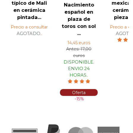
típico de Mali
mexica
Nacimiento
en cerámica
cerámic
español en
pintada...
piezas 
plaza de
toros con sol
Precio a consultar
Precio a co
...
AGOTADO.
.
AGOTA
14,45 euros
Antes: 17,00
euros
DISPONIBLE.
ENVIO 24
HORAS.
.
Oferta
-15%