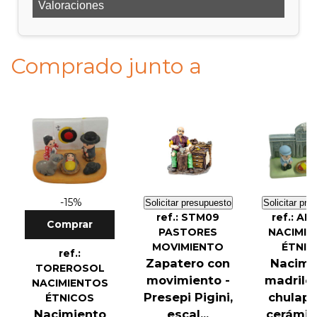
Valoraciones
Comprado junto a
-15%
Solicitar presupuesto
Solicitar pre
ref.: STM09
ref.: A
Comprar
PASTORES
NACIMIE
MOVIMIENTO
ÉTNIC
ref.:
Zapatero con
Nacimi
TOREROSOL
movimiento -
madrile
NACIMIENTOS
Presepi Pigini,
chulapo
ÉTNICOS
Nacimiento
escal...
cerámica