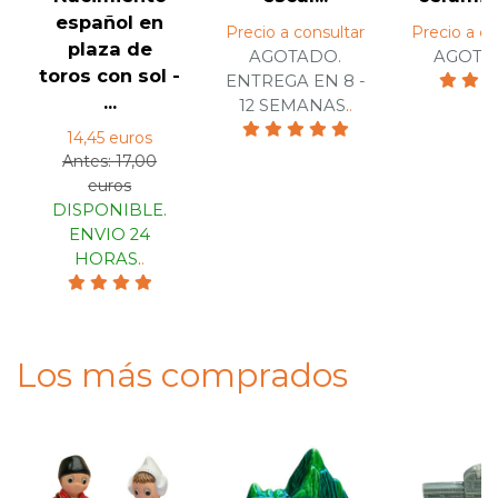
español en
Precio a consultar
Precio a co
plaza de
AGOTADO.
AGOTA
toros con sol -
ENTREGA EN 8 -
...
12 SEMANAS.
.
14,45 euros
Antes: 17,00
euros
DISPONIBLE.
ENVIO 24
HORAS.
.
Los más comprados