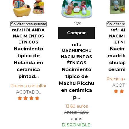
-15%
Solicitar presupuesto
Solicitar pre
ref.: HOLANDA
ref.: A
Comprar
NACIMIENTOS
NACIMIE
ÉTNICOS
ÉTNIC
ref.:
Nacimiento
Nacimi
MACHUPICHU
típico de
madrile
NACIMIENTOS
Holanda en
chulapo
ÉTNICOS
cerámica
Nacimiento
cerámica
pintad...
típico de
Precio a co
Machu Picchu
AGOTA
Precio a consultar
en cerámica
AGOTADO.
.
p...
13,60 euros
Antes: 16,00
euros
DISPONIBLE.