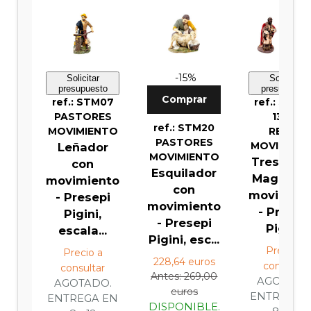
-15%
Solicitar
Solicitar
presupuesto
presupuesto
Comprar
ref.: STM07
ref.: STM1
PASTORES
13-14
ref.: STM20
MOVIMIENTO
REYES
PASTORES
MOVIMIEN
Leñador
MOVIMIENTO
Tres Rey
con
Esquilador
Magos c
movimiento
con
movimien
- Presepi
movimiento
- Presep
Pigini,
- Presepi
Pigin...
escala...
Pigini, esc...
Precio a
Precio a
228,64 euros
consultar
consultar
Antes: 269,00
AGOTADO
AGOTADO.
euros
ENTREGA 
ENTREGA EN
DISPONIBLE.