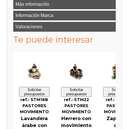
Más información
Información Marca
Valoraciones
Te puede interesar
Solicitar
Solicitar
Solicitar
presupuesto
presupuesto
presupuesto
ref.: STM16B
ref.: STM22
ref.: STM0
PASTORES
PASTORES
PASTORE
MOVIMIENTO
MOVIMIENTO
MOVIMIEN
Lavandera
Herrero con
Zapater
árabe con
movimiento
con