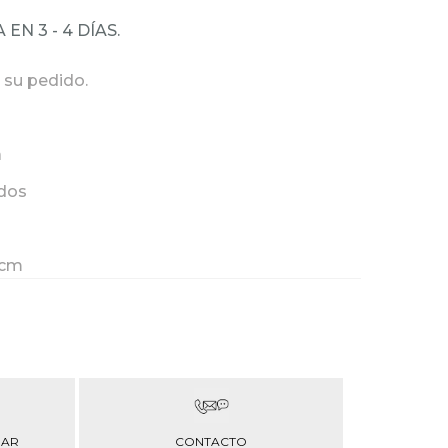
N 3 - 4 DÍAS.
 su pedido.
a
ados
 cm
RAR
CONTACTO