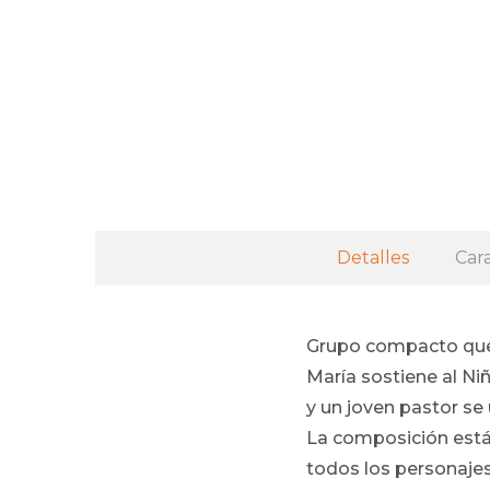
Detalles
Cara
Grupo compacto que r
María sostiene al Ni
y un joven pastor se
La composición está
todos los personajes