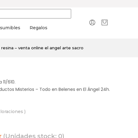
sumibles
Regalos
 resina – venta online el angel arte sacro
 11/610.
oductos Misterios – Todo en Belenes en El Ángel 24h.
aloraciones )
r
(Unidades stock: 0)