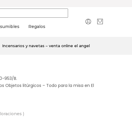
sumibles
Regalos
Incensarios y navetas – venta online el angel
10-953/B.
s Objetos litúrgicos – Todo para la misa en El
aloraciones )