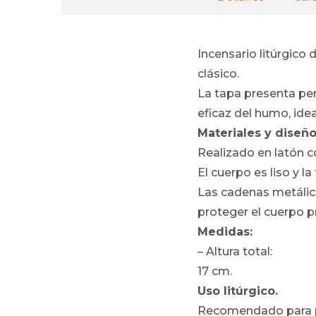
Incensario litúrgico
clásico.
La tapa presenta per
eficaz del humo, ide
Materiales y diseño
Realizado en latón c
El cuerpo es liso y l
Las cadenas metálica
proteger el cuerpo pri
Medidas:
– Altura total:
17 cm.
Uso litúrgico.
Recomendado para pa