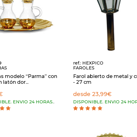
9
ref.: HEXPICO
RAS
FAROLES
ras modelo “Parma” con
Farol abierto de metal y c
 latón dor...
- 27 cm
€
desde 23,99€
IBLE. ENVIO 24 HORAS.
.
DISPONIBLE. ENVIO 24 HO