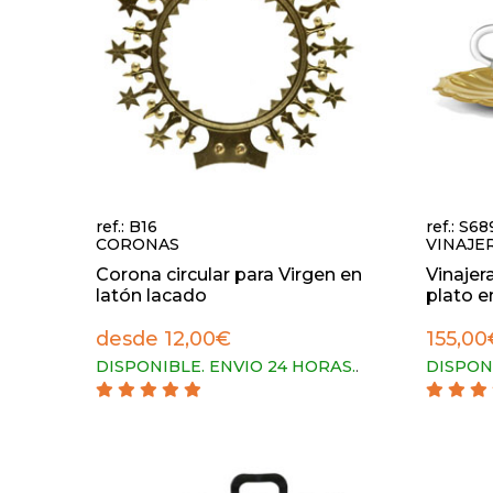
ref.: B16
ref.: S68
CORONAS
VINAJE
Corona circular para Virgen en
Vinaje
latón lacado
plato en
desde 12,00€
155,00
DISPONIBLE. ENVIO 24 HORAS.
.
DISPON