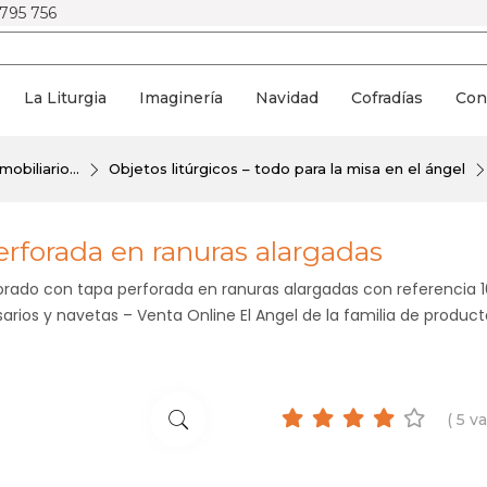
 795 756
La Liturgia
Imaginería
Navidad
Cofradías
Con
obiliario...
Objetos litúrgicos – todo para la misa en el ángel
erforada en ranuras alargadas
dorado con tapa perforada en ranuras alargadas con referencia 
rios y navetas – Venta Online El Angel de la familia de producto
( 5 v