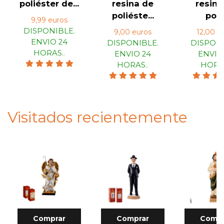
poliéster de...
resina de
resina
poliéste...
poli.
9,99 euros
DISPONIBLE.
9,00 euros
12,00 e
ENVIO 24
DISPONIBLE.
DISPONI
HORAS.
.
ENVIO 24
ENVIO
HORAS.
.
HORA
Visitados recientemente
Comprar
Comprar
Compr