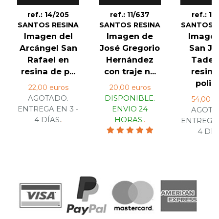
ref.: 14/205
ref.: 11/637
ref.: 19
SANTOS RESINA
SANTOS RESINA
SANTOS R
Imagen del
Imagen de
Image
Arcángel San
José Gregorio
San J
Rafael en
Hernández
Tadeo
resina de p...
con traje n...
resina
poliés
22,00 euros
20,00 euros
AGOTADO.
DISPONIBLE.
54,00 e
ENTREGA EN 3 -
ENVIO 24
AGOTA
4 DÍAS.
.
HORAS.
.
ENTREGA 
4 DÍA