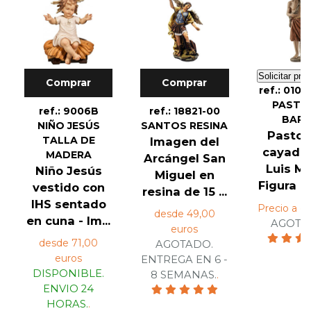
Solicitar pre
Comprar
Comprar
ref.: 010
PASTO
ref.: 9006B
ref.: 18821-00
BAR
NIÑO JESÚS
SANTOS RESINA
Pastor
TALLA DE
Imagen del
cayado
MADERA
Arcángel San
Luis Ma
Niño Jesús
Miguel en
Figura de
vestido con
resina de 15 ...
IHS sentado
Precio a co
desde 49,00
en cuna - Im...
AGOTA
euros
desde 71,00
AGOTADO.
euros
ENTREGA EN 6 -
DISPONIBLE.
8 SEMANAS.
.
ENVIO 24
HORAS.
.