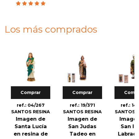
Los más comprados
Comprar
Comprar
Compr
ref.: 04/267
ref.: 19/371
ref.: 14
SANTOS RESINA
SANTOS RESINA
SANTOS R
Imagen de
Imagen de
Image
Santa Lucía
San Judas
San Is
en resina de
Tadeo en
Labrado