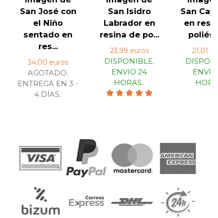
San José con
San Isidro
San Cay
el Niño
Labrador en
en resi
sentado en
resina de po...
poliést
res...
23,99 euros
21,01 e
DISPONIBLE.
DISPONI
34,00 euros
ENVIO 24
ENVIO
AGOTADO.
HORAS.
.
HORA
ENTREGA EN 3 -
4 DÍAS.
.