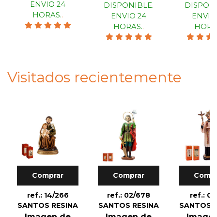
ENVIO 24
DISPONIBLE.
DISPONI
HORAS.
.
ENVIO 24
ENVIO
HORAS.
.
HORA
Visitados recientemente
Comprar
Comprar
Compr
ref.: 14/266
ref.: 02/678
ref.: 01
SANTOS RESINA
SANTOS RESINA
SANTOS R
Imagen de
Imagen de
Image