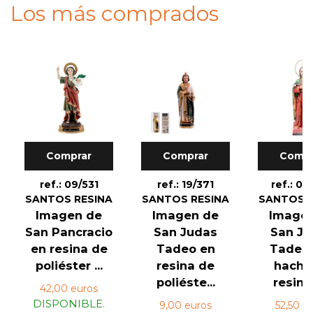
Los más comprados
Comprar
Comprar
Compr
ref.: 09/531
ref.: 19/371
ref.: 00
SANTOS RESINA
SANTOS RESINA
SANTOS R
Imagen de
Imagen de
Image
San Pancracio
San Judas
San J
en resina de
Tadeo en
Tadeo
poliéster ...
resina de
hacha
poliéste...
resina 
42,00 euros
DISPONIBLE.
9,00 euros
52,50 e