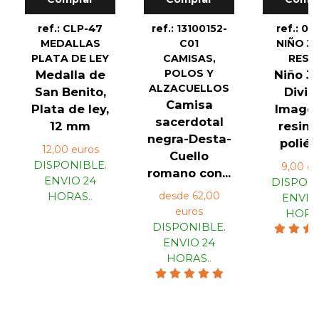
ref.: CLP-47
ref.: 13100152-
ref.: 04
MEDALLAS
C01
NIÑO J
PLATA DE LEY
CAMISAS,
RESI
POLOS Y
Medalla de
Niño J
ALZACUELLOS
San Benito,
Divin
Camisa
Plata de ley,
Image
sacerdotal
12 mm
resina
negra-Desta-
poliés
12,00 euros
Cuello
DISPONIBLE.
9,00 eu
romano con...
ENVIO 24
DISPONI
desde 62,00
HORAS.
.
ENVIO
euros
HORA
DISPONIBLE.
ENVIO 24
HORAS.
.