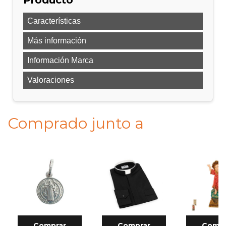
Características
Más información
Información Marca
Valoraciones
Comprado junto a
Comprar
Comprar
Compr