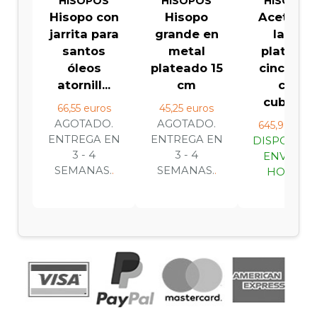
HISOPOS
HISOPOS
HISOPOS
Hisopo con
Hisopo
Acetre d
jarrita para
grande en
latón
santos
metal
platead
óleos
plateado 15
cincelad
atornill...
cm
con
cubeta...
66,55 euros
45,25 euros
AGOTADO.
AGOTADO.
645,99 euro
ENTREGA EN
ENTREGA EN
DISPONIBL
3 - 4
3 - 4
ENVIO 24
SEMANAS.
.
SEMANAS.
.
HORAS.
.