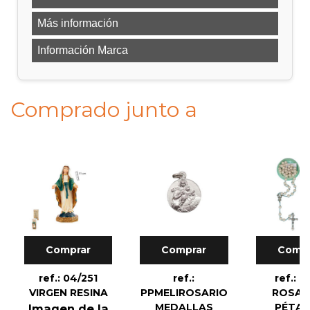
Más información
Información Marca
Comprado junto a
Comprar
Comprar
Compr
ref.: 04/251
ref.:
ref.: P
VIRGEN RESINA
PPMELIROSARIO
ROSAR
MEDALLAS
PÉTA
Imagen de la