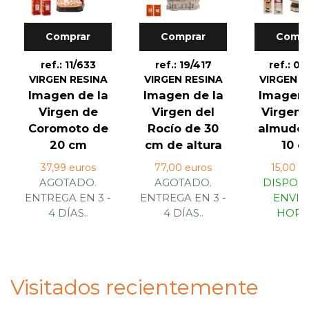
Comprar
Comprar
Compr
ref.: 11/633
ref.: 19/417
ref.: 04
VIRGEN RESINA
VIRGEN RESINA
VIRGEN R
Imagen de la
Imagen de la
Imagen 
Virgen de
Virgen del
Virgen 
Coromoto de
Rocío de 30
almude
20 cm
cm de altura
10 c
37,99 euros
77,00 euros
15,00 e
AGOTADO.
AGOTADO.
DISPONI
ENTREGA EN 3 -
ENTREGA EN 3 -
ENVIO
4 DÍAS.
.
4 DÍAS.
.
HORA
Visitados recientemente