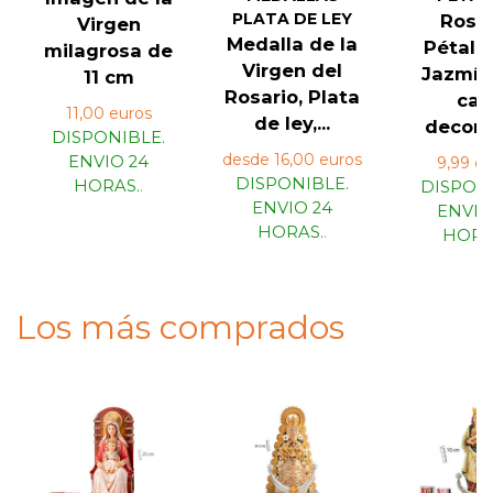
PLATA DE LEY
Rosar
Virgen
Medalla de la
Pétalo
milagrosa de
Virgen del
Jazmín
11 cm
Rosario, Plata
caj
11,00 euros
de ley,...
decora
DISPONIBLE.
desde 16,00 euros
ENVIO 24
9,99 eu
DISPONIBLE.
HORAS.
.
DISPONI
ENVIO 24
ENVIO
HORAS.
.
HORA
Los más comprados