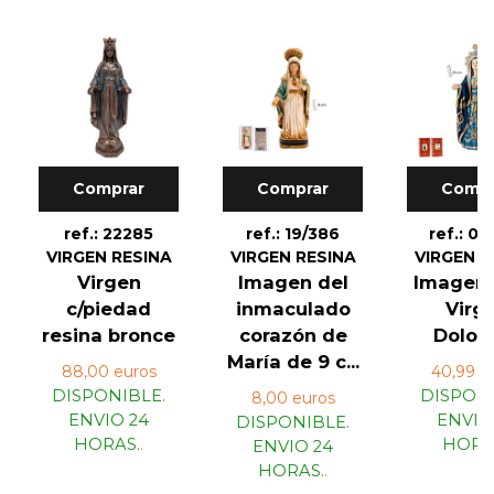
Comprar
Comprar
Compr
ref.: 22285
ref.: 19/386
ref.: 01
VIRGEN RESINA
VIRGEN RESINA
VIRGEN R
Virgen
Imagen del
Imagen 
c/piedad
inmaculado
Virg
resina bronce
corazón de
Dolor
María de 9 c...
88,00 euros
40,99 e
DISPONIBLE.
DISPONI
8,00 euros
ENVIO 24
ENVIO
DISPONIBLE.
HORAS.
.
HORA
ENVIO 24
HORAS.
.