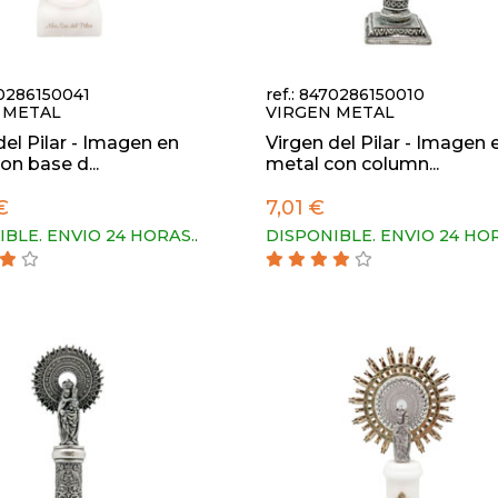
70286150041
ref.: 8470286150010
 METAL
VIRGEN METAL
del Pilar - Imagen en
Virgen del Pilar - Imagen 
on base d...
metal con column...
€
7,01 €
IBLE. ENVIO 24 HORAS.
.
DISPONIBLE. ENVIO 24 HO