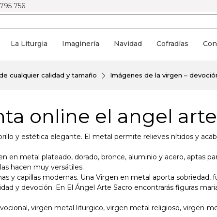
 795 756
La Liturgia
Imaginería
Navidad
Cofradías
Con
de cualquier calidad y tamaño
Imágenes de la virgen – devoció
ta online el angel arte
brillo y estética elegante. El metal permite relieves nítidos y 
en en metal plateado, dorado, bronce, aluminio y acero, aptas pa
las hacen muy versátiles.
nas y capillas modernas. Una Virgen en metal aporta sobriedad, fu
ad y devoción. En El Ángel Arte Sacro encontrarás figuras mari
vocional, virgen metal liturgico, virgen metal religioso, virgen-m