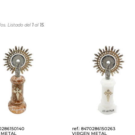
los. Listado del
1
al
15
.
70286150140
ref.: 8470286150263
 METAL
VIRGEN METAL