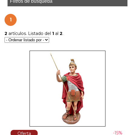
Filtros de búsqueda
1
2
artículos. Listado del
1
al
2
.
-15%
Oferta