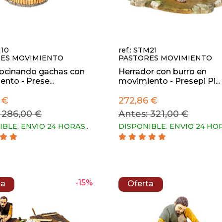
M10
ref.: STM21
ES MOVIMIENTO
PASTORES MOVIMIENTO
cocinando gachas con
Herrador con burro en
nto - Prese...
movimiento - Presepi Pi...
 €
272,86 €
 286,00 €
Antes: 321,00 €
IBLE. ENVIO 24 HORAS.
.
DISPONIBLE. ENVIO 24 HO
-15%
ta
Oferta