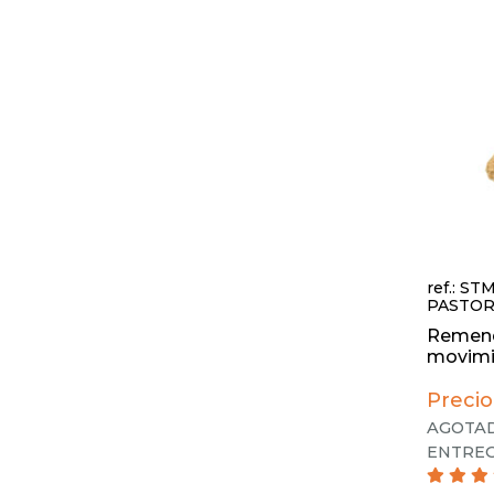
ref.: ST
PASTOR
Remend
movimie
Precio
AGOTAD
ENTREG