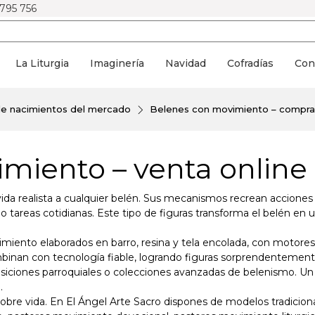
 795 756
La Liturgia
Imaginería
Navidad
Cofradías
Con
de nacimientos del mercado
Belenes con movimiento – compra 
miento – venta online 
 realista a cualquier belén. Sus mecanismos recrean acciones t
 tareas cotidianas. Este tipo de figuras transforma el belén en
ento elaborados en barro, resina y tela encolada, con motores s
binan con tecnología fiable, logrando figuras sorprendentement
osiciones parroquiales o colecciones avanzadas de belenismo. Un
.
bre vida. En El Ángel Arte Sacro dispones de modelos tradicion