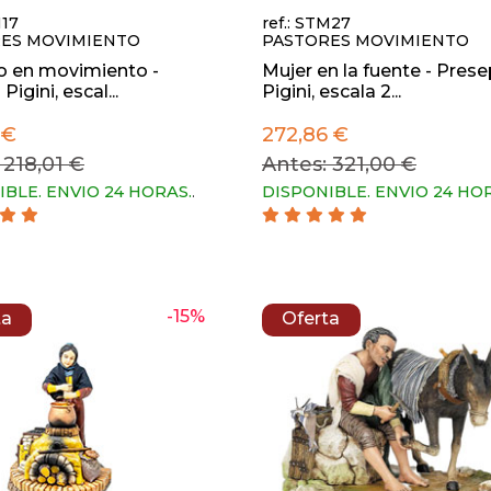
M17
ref.: STM27
ES MOVIMIENTO
PASTORES MOVIMIENTO
o en movimiento -
Mujer en la fuente - Prese
Pigini, escal...
Pigini, escala 2...
 €
272,86 €
 218,01 €
Antes: 321,00 €
IBLE. ENVIO 24 HORAS.
.
DISPONIBLE. ENVIO 24 HO
-15%
ta
Oferta