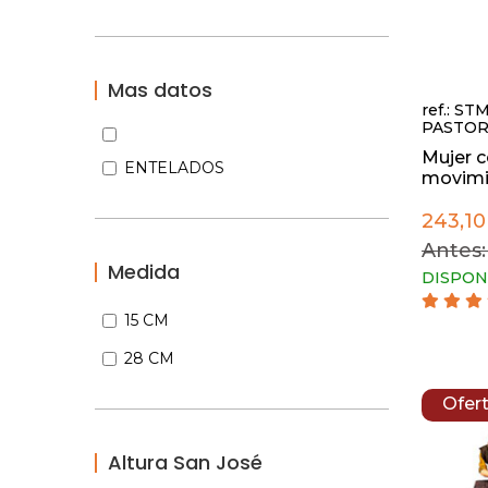
Mas datos
ref.: ST
PASTOR
Mujer 
ENTELADOS
movimie
243,10
Antes:
Medida
DISPON
15 CM
28 CM
Ofer
Altura San José