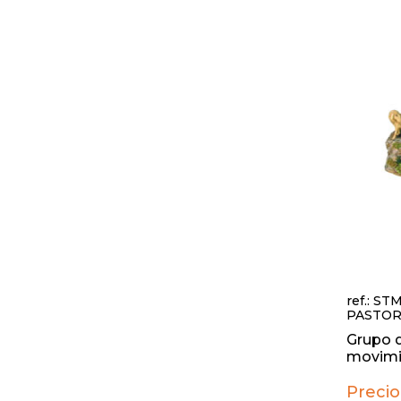
ref.: ST
PASTOR
Grupo d
movimie
Precio