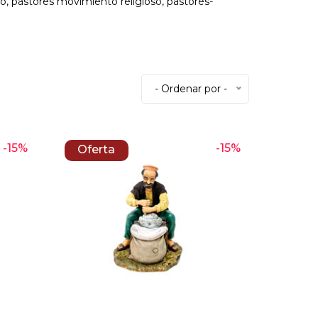
, pastores movimiento religioso, pastores-
- Ordenar por -
-15%
-15%
Oferta