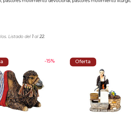
 pastores movimiento devocional, pastores movimiento liturgico
los. Listado del
1
al
22
.
-15%
ta
Oferta