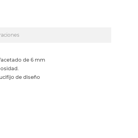
raciones
l facetado de 6 mm
nosidad.
cifijo de diseño