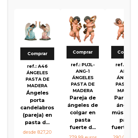
Comprar
Comprar
Comprar
ref.: PUJL-
ref.: PUJL
ref.: A46
ANG-1
ANG-4
ÁNGELES
ÁNGELES
ÁNGELE
PASTA DE
PASTA DE
PASTA D
MADERA
MADERA
MADERA
Ángeles
Pareja de
Pareja d
porta
ángeles de
ángele
candelabros
colgar en
músicos 
(pareja) en
pasta
pasta
pasta d...
fuerte d...
fuerte dor
desde 827,20
279,99 euros
290,00 eur