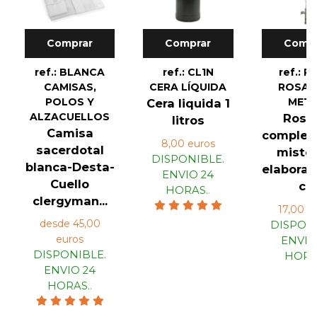
Comprar
Comprar
Compr
ref.: BLANCA
ref.: CL1N
ref.: R
CAMISAS,
CERA LÍQUIDA
ROSAR
POLOS Y
MET
Cera liquida 1
ALZACUELLOS
Rosar
litros
Camisa
completo
8,00 euros
sacerdotal
mister
DISPONIBLE.
blanca-Desta-
elaborad
ENVIO 24
Cuello
c...
HORAS.
.
clergyman...
17,00 e
desde 45,00
DISPONI
euros
ENVIO
DISPONIBLE.
HORA
ENVIO 24
HORAS.
.