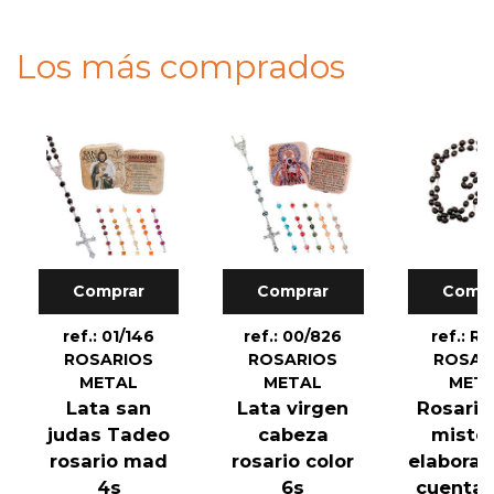
Los más comprados
Comprar
Comprar
Compr
ref.: 01/146
ref.: 00/826
ref.: R2
ROSARIOS
ROSARIOS
ROSAR
METAL
METAL
MET
Lata san
Lata virgen
Rosario
judas Tadeo
cabeza
mister
rosario mad
rosario color
elaborad
4s
6s
cuentas 