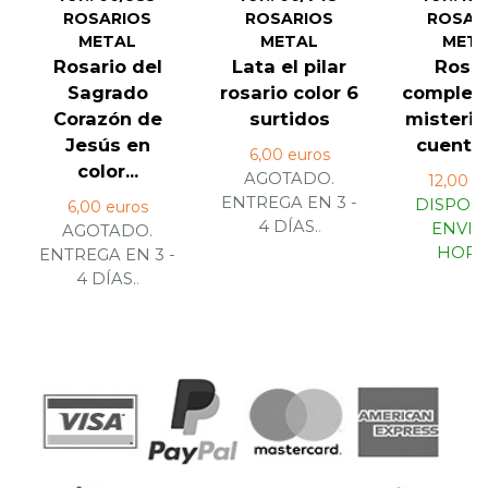
ROSARIOS
ROSARIOS
ROSAR
METAL
METAL
MET
Rosario del
Lata el pilar
Rosar
Sagrado
rosario color 6
completo
Corazón de
surtidos
misterio
Jesús en
cuentas
6,00 euros
color...
AGOTADO.
12,00 e
ENTREGA EN 3 -
DISPONI
6,00 euros
4 DÍAS.
.
ENVIO
AGOTADO.
HORA
ENTREGA EN 3 -
4 DÍAS.
.