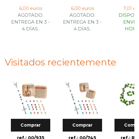
6,00 euros
6,00 euros
7,01 eu
AGOTADO.
AGOTADO.
DISPONI
ENTREGA EN 3 -
ENTREGA EN 3 -
ENVIO
4 DÍAS.
.
4 DÍAS.
.
HORA
Visitados recientemente
Comprar
Comprar
Compr
ref.: 00/935
ref.: 00/745
ref.: R2