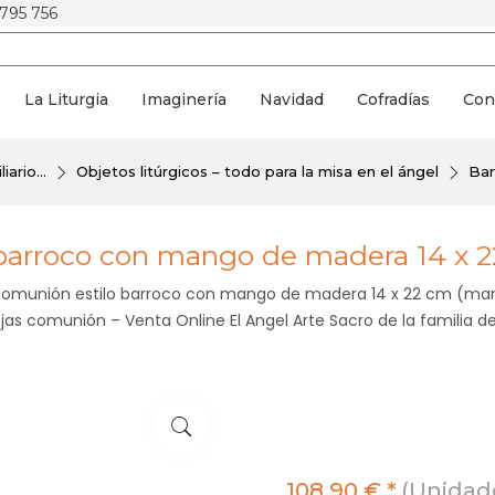
 795 756
La Liturgia
Imaginería
Navidad
Cofradías
Con
ario...
Objetos litúrgicos – todo para la misa en el ángel
Ban
barroco con mango de madera 14 x 
 comunión estilo barroco con mango de madera 14 x 22 cm (ma
as comunión – Venta Online El Angel Arte Sacro de la familia de
108,90 € *
(Unidade