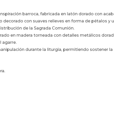
inspiración barroca, fabricada en latón dorado con acaba
 decorado con suaves relieves en forma de pétalos y un
 distribución de la Sagrada Comunión.
rado en madera torneada con detalles metálicos dora
l agarre.
manipulación durante la liturgia, permitiendo sostener l
ra.
: