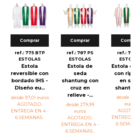
Comprar
Comprar
Compr
ref.: 775 BTP
ref.: 787 PS
ref.: 78
ESTOLAS
ESTOLAS
ESTO
Estola
Estola de
Estola d
reversible con
seda
con rip
bordado IHS -
shantung con
en s
Diseño eu...
cruz en
shantun
relieve -...
desde 3
desde 97,01 euros
euro
AGOTADO.
desde 279,99
AGOTA
ENTREGA EN 4 -
euros
ENTREGA 
6 SEMANAS.
.
AGOTADO.
6 SEMA
ENTREGA EN 4 -
6 SEMANAS.
.