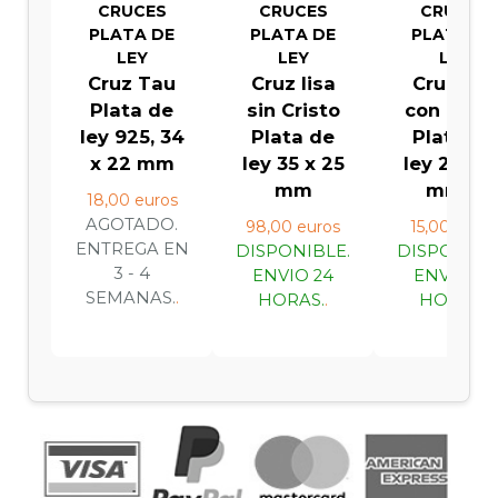
CRUCES
CRUCES
CRUCES
PLATA DE
PLATA DE
PLATA DE
LEY
LEY
LEY
Cruz Tau
Cruz lisa
Cruz lisa
Plata de
sin Cristo
con Crist
ley 925, 34
Plata de
Plata de
x 22 mm
ley 35 x 25
ley 28 x 1
mm
mm ...
18,00 euros
AGOTADO.
98,00 euros
15,00 euro
ENTREGA EN
DISPONIBLE.
DISPONIBL
3 - 4
ENVIO 24
ENVIO 24
SEMANAS.
.
HORAS.
.
HORAS.
.